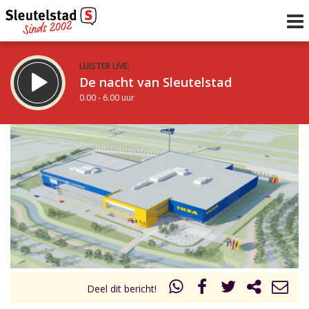
LUISTER LIVE:
De nacht van Sleutelstad
0.00 - 6.00 uur
STRAKS:
De ochtend van Sleutelstad
6.00 - 12.00 uur
uur 1 van 0
Vorig uur
Volgend uur
Inklappen
Deel dit bericht!