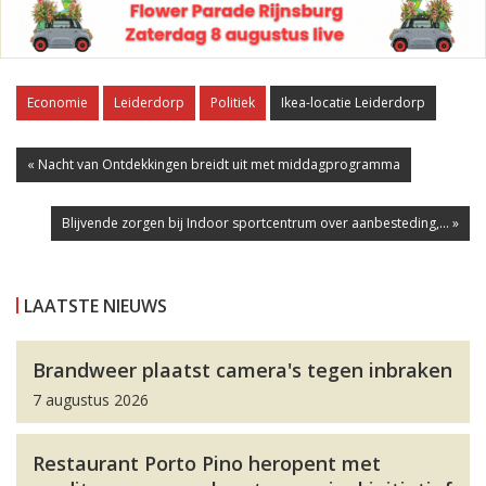
Economie
Leiderdorp
Politiek
Ikea-locatie Leiderdorp
« Nacht van Ontdekkingen breidt uit met middagprogramma
Blijvende zorgen bij Indoor sportcentrum over aanbesteding,... »
LAATSTE NIEUWS
Brandweer plaatst camera's tegen inbraken
7 augustus 2026
Restaurant Porto Pino heropent met