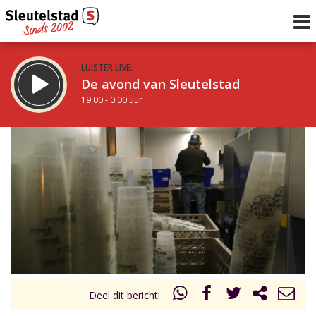
LUISTER LIVE:
De avond van Sleutelstad
19.00 - 0.00 uur
STRAKS:
De nacht van Sleutelstad
0.00 - 6.00 uur
uur 1 van 0
Vorig uur
Volgend uur
Inklappen
Deel dit bericht!