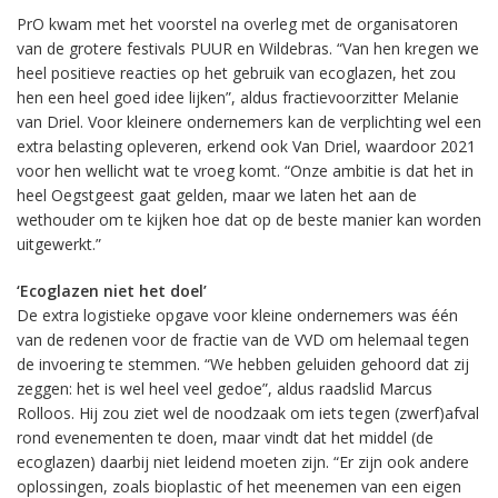
PrO kwam met het voorstel na overleg met de organisatoren
van de grotere festivals PUUR en Wildebras. “Van hen kregen we
heel positieve reacties op het gebruik van ecoglazen, het zou
hen een heel goed idee lijken”, aldus fractievoorzitter Melanie
van Driel. Voor kleinere ondernemers kan de verplichting wel een
extra belasting opleveren, erkend ook Van Driel, waardoor 2021
voor hen wellicht wat te vroeg komt. “Onze ambitie is dat het in
heel Oegstgeest gaat gelden, maar we laten het aan de
wethouder om te kijken hoe dat op de beste manier kan worden
uitgewerkt.”
‘Ecoglazen niet het doel’
De extra logistieke opgave voor kleine ondernemers was één
van de redenen voor de fractie van de VVD om helemaal tegen
de invoering te stemmen. “We hebben geluiden gehoord dat zij
zeggen: het is wel heel veel gedoe”, aldus raadslid Marcus
Rolloos. Hij zou ziet wel de noodzaak om iets tegen (zwerf)afval
rond evenementen te doen, maar vindt dat het middel (de
ecoglazen) daarbij niet leidend moeten zijn. “Er zijn ook andere
oplossingen, zoals bioplastic of het meenemen van een eigen