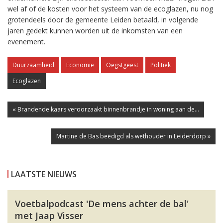
wel af of de kosten voor het systeem van de ecoglazen, nu nog
grotendeels door de gemeente Leiden betaald, in volgende
jaren gedekt kunnen worden uit de inkomsten van een
evenement.
Duurzaamheid
Economie
Oegstgeest
Politiek
Ecoglazen
« Brandende kaars veroorzaakt binnenbrandje in woning aan de...
Martine de Bas beëdigd als wethouder in Leiderdorp »
LAATSTE NIEUWS
Voetbalpodcast 'De mens achter de bal'
met Jaap Visser