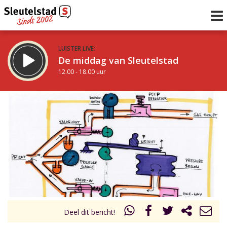
LUISTER LIVE:
De middag van Sleutelstad
12.00 - 18.00 uur
STRAKS:
De vrijdagavond met Keanu
18.00 - 19.00 uur
uur 1 van 0
Vorig uur
Volgend uur
Inklappen
Deel dit bericht!