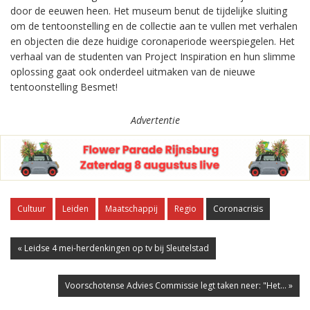
door de eeuwen heen. Het museum benut de tijdelijke sluiting
om de tentoonstelling en de collectie aan te vullen met verhalen
en objecten die deze huidige coronaperiode weerspiegelen. Het
verhaal van de studenten van Project Inspiration en hun slimme
oplossing gaat ook onderdeel uitmaken van de nieuwe
tentoonstelling Besmet!
Advertentie
Cultuur
Leiden
Maatschappij
Regio
Coronacrisis
« Leidse 4 mei-herdenkingen op tv bij Sleutelstad
Voorschotense Advies Commissie legt taken neer: "Het... »