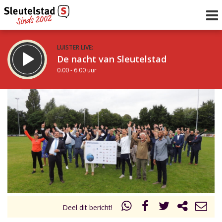
LUISTER LIVE:
De nacht van Sleutelstad
0.00 - 6.00 uur
STRAKS:
De ochtend van Sleutelstad
6.00 - 12.00 uur
uur 1 van 0
Vorig uur
Volgend uur
Inklappen
Deel dit bericht!