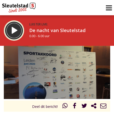
LUISTER LIVE:
De nacht van Sleutelstad
0.00 - 6.00 uur
STRAKS:
De ochtend van Sleutelstad
6.00 - 12.00 uur
uur 1 van 0
Vorig uur
Volgend uur
Inklappen
Deel dit bericht!