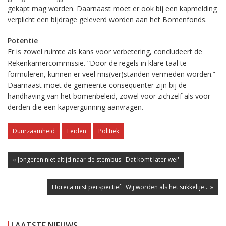
gekapt mag worden. Daarnaast moet er ook bij een kapmelding
verplicht een bijdrage geleverd worden aan het Bomenfonds.
Potentie
Er is zowel ruimte als kans voor verbetering, concludeert de
Rekenkamercommissie. “Door de regels in klare taal te
formuleren, kunnen er veel mis(ver)standen vermeden worden.”
Daarnaast moet de gemeente consequenter zijn bij de
handhaving van het bomenbeleid, zowel voor zichzelf als voor
derden die een kapvergunning aanvragen.
Duurzaamheid
Leiden
Politiek
« Jongeren niet altijd naar de stembus: 'Dat komt later wel'
Horeca mist perspectief: 'Wij worden als het sukkeltje... »
LAATSTE NIEUWS