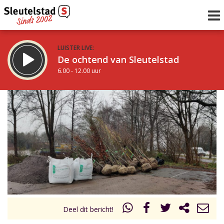
LUISTER LIVE:
De ochtend van Sleutelstad
6.00 - 12.00 uur
STRAKS:
De middag van Sleutelstad
12.00 - 19.00 uur
uur 1 van 0
Vorig uur
Volgend uur
Inklappen
Deel dit bericht!