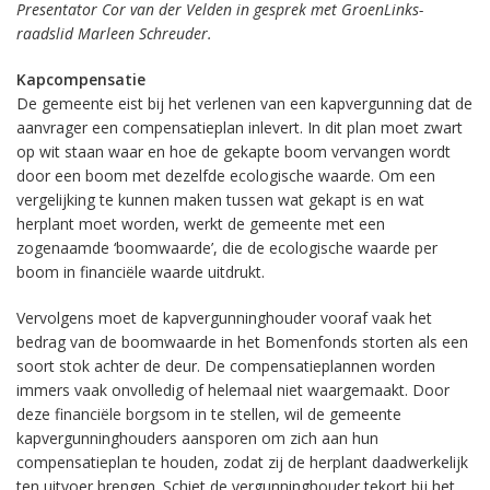
Presentator Cor van der Velden in gesprek met GroenLinks-
raadslid Marleen Schreuder.
Kapcompensatie
De gemeente eist bij het verlenen van een kapvergunning dat de
aanvrager een compensatieplan inlevert. In dit plan moet zwart
op wit staan waar en hoe de gekapte boom vervangen wordt
door een boom met dezelfde ecologische waarde. Om een
vergelijking te kunnen maken tussen wat gekapt is en wat
herplant moet worden, werkt de gemeente met een
zogenaamde ‘boomwaarde’, die de ecologische waarde per
boom in financiële waarde uitdrukt.
Vervolgens moet de kapvergunninghouder vooraf vaak het
bedrag van de boomwaarde in het Bomenfonds storten als een
soort stok achter de deur. De compensatieplannen worden
immers vaak onvolledig of helemaal niet waargemaakt. Door
deze financiële borgsom in te stellen, wil de gemeente
kapvergunninghouders aansporen om zich aan hun
compensatieplan te houden, zodat zij de herplant daadwerkelijk
ten uitvoer brengen. Schiet de vergunninghouder tekort bij het