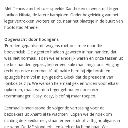
Met Tennis aan het roer speelde Xanthi een uitwedstrijd tegen
Ionikos Nikaia, de latere kampioen. Onder begeleiding van het
leger vertrokken Wolters en co. naar het plaatsje in de buurt van
hoofdstad Athene.
Opgewacht door hooligans
‘Er reden gepantserde wagens met ons mee naar die
boevenclub. De agenten hadden geweren in hun handen, dat
was niet normaal. Toen we er eindelijk waren en onze tassen uit
de bus hadden gepakt, liep er een kale man langs ons. Hij ging
recht op onze nummer 10 af, pakte hem bij zijn hoofd en
spuugde hem vol in zijn gezicht. Bleek dat de president van
Ionikos te zijn. We werden helemaal gek en wilden voor elkaar
opkomen, maar werden tegengehouden door onze
teammanager. ‘Easy, easy’, bleef hij maar roepen.
Eenmaal binnen stond de volgende verrassing voor de
bezoekers uit Xhanti al te wachten. ‘Lopen we de hoek om
richting de kleedkamer, staan er een stuk of vijftig hooligans in
de gang. De ME stond erbij en keek er lachend naar. We