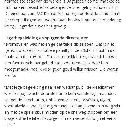
normaalste zaak van de wereld is. Afgelopen zomer maakte de
club na een desastreuze belangenverstrengeling schoon schip.
De eigenaar van PAOK Saloniki had ongeoorloofde aandelen in
de competitiegenoot, waarna Xanthi twaalf punten in mindering
kreeg. Degradatie was het gevolg.
Legerbegeleiding en spugende directeuren
“Promoveren was het enige dat telde dit seizoen. Dat is niet
gelukt door een discutabele penalty in de 83ste minuut in de
finale van de play-offs. Dat is natuurlijk balen, maar ik heb wel
een fantastisch jaar gehad. De avonturen die ik daar heb
meegemaakt, had ik voor geen goud willen missen. Die waren
zo lijp.”
“Met legerbegeleiding naar een wedstrijd, bij de kleedkamer
worden opgewacht door de harde kern van de tegenstander,
spugende directeuren, ontslagen trainers, privévliegtuigen,
voetbalvelden waar je nog net niet tot aan je knieën in wegzakt
en met de spelersbus midden op de snelweg stoppen om een
kopje koffie te laten bezorgen. En dan vertel ik nog niet eens
alles.”