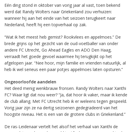
Eén ding stond in oktober van vorig jaar al vast, toen bekend
werd dat Randy Wolters naar Griekenland zou verhuizen:
wanneer hij aan het einde van het seizoen terugkeert naar
Nederland, heeft hij een topverhaal op zak.
“Wat ik het meest heb gemist? Rookvlees en appelmoes.” De
brede grijns op het gezicht van de oud-voetballer van onder
andere FC Utrecht, Go Ahead Eagles en ADO Den Haag,
verraadt het goede gevoel waarmee hij terugkijkt op het
afgelopen jaar. “Nee hoor, mijn familie en vrienden natuurlijk, al
heb ik wel serieus een paar potjes appelmoes laten opsturen.”
Ongeoorloofde aandelen
Het deed menig wenkbrauw fronsen. Randy Wolters naar Xanthi
FC? Waar ligt dat nou weer? “Ja, dat hoor ik vaker, maar ik kende
de club allang. Met FC Utrecht heb ik er weleens tegen gespeeld.
Vorig jaar zijn ze na dertig seizoenen gedegradeerd van het
hoogste niveau. Het is een van de grotere clubs in Griekenland.”
De ras-Leidenaar vertelt het alsof het verhaal van Xanthi de