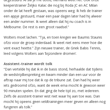
keeperstrainer Željko Kalac die nog bij Roda JC en AC Milan
onder de lat heeft gestaan, was opeens weg. Ik heb de trainer
een appje gestuurd, maar een paar dagen later had hij alweer
een ander nummer. Ik weet alleen dat hij nu coach is in
Melbourne. De rest is een groot raadsel.”
Wolters moet lachen. “Tja, en toen kregen we Baumis Staunis
ofzo voor de groep inderdaad. Ik weet niet eens meer hoe die
vent exact heette.” Zijn nieuwe trainer, de Griek Babis Tennis,
leed volgens Wolters aan ‘bijzondere dromen’.
Assistent-trainer wordt tolk
“Dan vertelde hij dat ik in de basis stond, herhaalde dat tijdens
de wedstrijdbespreking en kwam minder dan een uur voor de
aftrap naar mij toe dat ik op de tribune zat. Dan had hij weer
iets gedroomd ofzo, want de week erna mocht ik gewoon weer
90 minuten spelen. En dat ging de hele tijd zo, met iedereen.
Zelfs de assistent-trainer wist niet waar hij aan toe was. Dan
mocht hij opeens geen veldtrainingen meer geven en alleen nog
fungeren als tolk.”