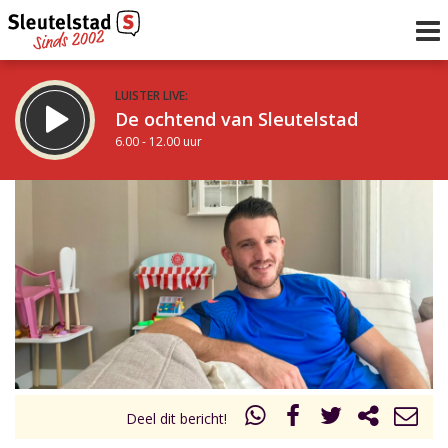
LUISTER LIVE:
De ochtend van Sleutelstad
6.00 - 12.00 uur
STRAKS:
De middag van Sleutelstad
12.00 - 18.00 uur
uur 1 van 0
Vorig uur
Volgend uur
Inklappen
Deel dit bericht!