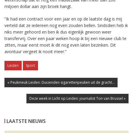
miljoen dollar aan zijn broek hangt.
“Ik had een contract voor een jaar en op de laatste dag is mij
verteld dat ze iedereen nog even zouden bellen. Sindsdien heb ik
niks meer gehoord en ben ik dus eigenlijk gewoon weer
transfervrij. Over een paar weken hoop ik bij een nieuwe club te
zitten, maar eerst moet ik dit nog even laten bezinken. Dit
avontuur vergeet ik nooit meer.”
Leiden
Sport
« Peukmeuk Leiden: Duizenden sigarettenpeuken uit de gracht...
Deze week in Licht op Leiden: journalist Ton van Brussel »
LAATSTE NIEUWS