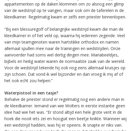
appartementen op de daken klommen om zo alsnog een glimp
van de wedstrijd op te vangen, maar ook om de taferelen in de
kleedkamer. Regelmatig kwam er zelfs een priester binnenlopen.
“Bij een blessuregolf of belangrijke wedstrijd kwam die man de
kleedkamer in of het veld op, waarna hij iedereen zegende. Veel
van mijn teamgenoten waren hartstikke orthodox en namen
allemaal spullen mee naar de trainingen en wedstrijden. Onze
aanvoerder had soms wel dertig dingen mee. Mariabeeldjes,
bijbels en heilig water waren de normaalste zaak van de wereld.
Voor de wedstrijd tekende hij ook nog eens allemaal kruisjes op
zijn schoen. Dat vond ik wel bijzonder en dan vroeg ik mij af of
het ook echt zou helpen.”
Waterpistool in een tasje?
Behalve de priester stond er regelmatig nog een andere man in
de kleedkamer. Iemand van wie Wolters in eerste instantie geen
idee had wie het was. “Er stond altijd een hele grote vent in de
hoek die nooit iets zei en hooguit een beetje knikte. Wanneer wij
een wedstrijd hadden, was hij er opeens. Ik snapte er niks van.