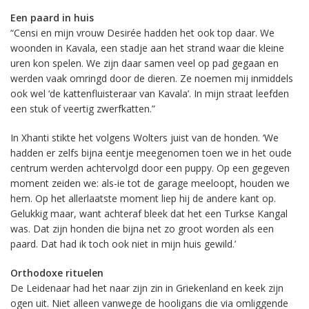
Een paard in huis
“Censi en mijn vrouw Desirée hadden het ook top daar. We
woonden in Kavala, een stadje aan het strand waar die kleine
uren kon spelen. We zijn daar samen veel op pad gegaan en
werden vaak omringd door de dieren. Ze noemen mij inmiddels
ook wel ‘de kattenfluisteraar van Kavala’. In mijn straat leefden
een stuk of veertig zwerfkatten.”
In Xhanti stikte het volgens Wolters juist van de honden. ‘We
hadden er zelfs bijna eentje meegenomen toen we in het oude
centrum werden achtervolgd door een puppy. Op een gegeven
moment zeiden we: als-ie tot de garage meeloopt, houden we
hem. Op het allerlaatste moment liep hij de andere kant op.
Gelukkig maar, want achteraf bleek dat het een Turkse Kangal
was. Dat zijn honden die bijna net zo groot worden als een
paard. Dat had ik toch ook niet in mijn huis gewild.’
Orthodoxe rituelen
De Leidenaar had het naar zijn zin in Griekenland en keek zijn
ogen uit. Niet alleen vanwege de hooligans die via omliggende