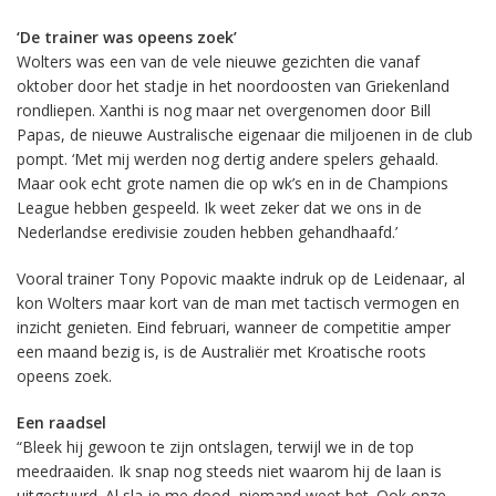
‘De trainer was opeens zoek’
Wolters was een van de vele nieuwe gezichten die vanaf
oktober door het stadje in het noordoosten van Griekenland
rondliepen. Xanthi is nog maar net overgenomen door Bill
Papas, de nieuwe Australische eigenaar die miljoenen in de club
pompt. ‘Met mij werden nog dertig andere spelers gehaald.
Maar ook echt grote namen die op wk’s en in de Champions
League hebben gespeeld. Ik weet zeker dat we ons in de
Nederlandse eredivisie zouden hebben gehandhaafd.’
Vooral trainer Tony Popovic maakte indruk op de Leidenaar, al
kon Wolters maar kort van de man met tactisch vermogen en
inzicht genieten. Eind februari, wanneer de competitie amper
een maand bezig is, is de Australiër met Kroatische roots
opeens zoek.
Een raadsel
“Bleek hij gewoon te zijn ontslagen, terwijl we in de top
meedraaiden. Ik snap nog steeds niet waarom hij de laan is
uitgestuurd. Al sla je me dood, niemand weet het. Ook onze