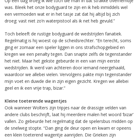
Op een dag vroeg ik wie toch die man in dat strakke overhemdje
was. Bleek het onze bodyguard te zijn en ik heb inmiddels wel
een vermoeden wat er in het tasje zat dat hij altijd bij zich
droeg: vast niet zo’n waterpistool als ik net heb gevuld.”
Toch beleeft de rustige bodyguard de wedstrijden fanatiek.
Regelmatig is hij woest op de scheidsrechter. “En terecht, soms
ging er zomaar een speler liggen in ons strafschopgebied en
kregen we een penalty tegen. Dan snapte zelfs de tegenstander
het niet. Maar het gekste gebeurde in een van mijn eerste
wedstrijden. Ik werd van achteren door iemand neergehaald,
waardoor we allebei vielen. Vervolgens pakte mijn tegenstander
mijn voet en duwde die in zijn eigen gezicht. Kregen we allebei
geel en ik een vrije trap, bizar.”
Kleine toeterende wagentjes
Ook wanneer Wolters zijn tripjes naar de drassige velden van
andere clubs beschrijft, laat hij meerdere malen het woord ‘bizar’
vallen. Zo gebeurde het regelmatig dat de spelersbus midden op
de snelweg stopte. “Dan ging de deur open en kwam er opeens
een klein toeterend wagentje aanrijden. Die Grieken zijn