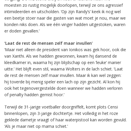
moesten zo rustig mogelijk doorlopen, terwijl ze ons agressief
intimideerden en uitscholden. ‘Op zijn Randy’s’ keek ik nog wel
een beetje stoer naar die gasten van wat moet je nou, maar we
konden niks doen. Als we één vinger hadden uitgestoken, waren
er doden gevallen.’
‘Laat de rest de mensen zelf maar invullen’
‘Maar niet alleen de president van Ionikos was gek hoor, ook die
van Xanthi. Als we hadden gewonnen, kwam hij dansend de
kleedkamer in, waarna hij zijn blijdschap op een ‘leuke’ manier
uitte.’ Het blijft even stil, waarna Wolters in de lach schiet. ‘Laat
de rest de mensen zelf maar invullen. Maar ik kan wel zeggen:
hij toverde bij menig speler een lach op zijn gezicht. Al kon hij
ook het tegenovergestelde doen wanneer we hadden verloren
of penalty hadden gemist hoor.’
Terwijl de 31-jarige voetballer doorgniffelt, komt plots Censi
binnenlopen, zijn 3-jarige dochtertje. Het volledig in het roze
geklede dametje vraagt of haar waterpistool kan worden gevuld.
‘Als je maar niet op mama schiet.’