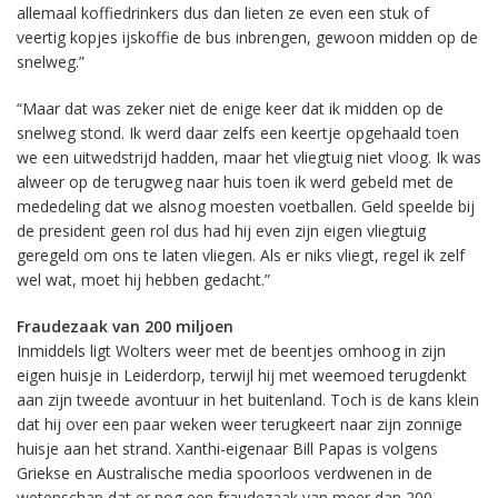
allemaal koffiedrinkers dus dan lieten ze even een stuk of
veertig kopjes ijskoffie de bus inbrengen, gewoon midden op de
snelweg.”
“Maar dat was zeker niet de enige keer dat ik midden op de
snelweg stond. Ik werd daar zelfs een keertje opgehaald toen
we een uitwedstrijd hadden, maar het vliegtuig niet vloog. Ik was
alweer op de terugweg naar huis toen ik werd gebeld met de
mededeling dat we alsnog moesten voetballen. Geld speelde bij
de president geen rol dus had hij even zijn eigen vliegtuig
geregeld om ons te laten vliegen. Als er niks vliegt, regel ik zelf
wel wat, moet hij hebben gedacht.”
Fraudezaak van 200 miljoen
Inmiddels ligt Wolters weer met de beentjes omhoog in zijn
eigen huisje in Leiderdorp, terwijl hij met weemoed terugdenkt
aan zijn tweede avontuur in het buitenland. Toch is de kans klein
dat hij over een paar weken weer terugkeert naar zijn zonnige
huisje aan het strand. Xanthi-eigenaar Bill Papas is volgens
Griekse en Australische media spoorloos verdwenen in de
wetenschap dat er nog een fraudezaak van meer dan 200