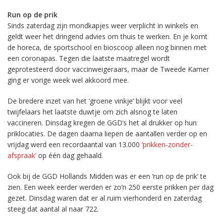
Run op de prik
Sinds zaterdag zijn mondkapjes weer verplicht in winkels en
geldt weer het dringend advies om thuis te werken. En je komt
de horeca, de sportschool en bioscoop alleen nog binnen met
een coronapas. Tegen die laatste maatregel wordt
geprotesteerd door vaccinweigeraars, maar de Tweede Kamer
ging er vorige week wel akkoord mee.
De bredere inzet van het ‘groene vinkje’ blijkt voor veel
twijfelaars het laatste duwtje om zich alsnog te laten
vaccineren. Dinsdag kregen de GGD’s het al drukker op hun
priklocaties. De dagen daarna liepen de aantallen verder op en
vrijdag werd een recordaantal van 13.000
‘prikken-zonder-
afspraak’
op één dag gehaald.
Ook bij de GGD Hollands Midden was er een ‘run op de prik’ te
zien. Een week eerder werden er zo’n 250 eerste prikken per dag
gezet. Dinsdag waren dat er al ruim vierhonderd en zaterdag
steeg dat aantal al naar 722.