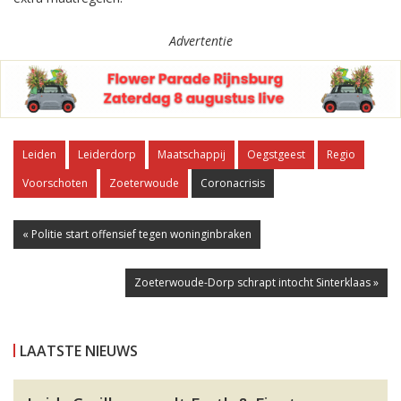
Advertentie
Leiden
Leiderdorp
Maatschappij
Oegstgeest
Regio
Voorschoten
Zoeterwoude
Coronacrisis
« Politie start offensief tegen woninginbraken
Zoeterwoude-Dorp schrapt intocht Sinterklaas »
LAATSTE NIEUWS