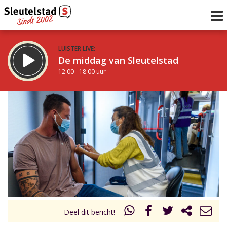
LUISTER LIVE:
De middag van Sleutelstad
12.00 - 18.00 uur
STRAKS:
De vrijdagavond met Keanu
18.00 - 19.00 uur
uur 1 van 0
Vorig uur
Volgend uur
Inklappen
Deel dit bericht!