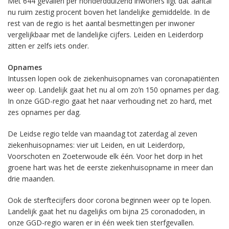
Met 644 gevallen per honderdduizend inwoners ligt dat aantal
nu ruim zestig procent boven het landelijke gemiddelde. In de
rest van de regio is het aantal besmettingen per inwoner
vergelijkbaar met de landelijke cijfers. Leiden en Leiderdorp
zitten er zelfs iets onder.
Opnames
Intussen lopen ook de ziekenhuisopnames van coronapatiënten
weer op. Landelijk gaat het nu al om zo’n 150 opnames per dag.
In onze GGD-regio gaat het naar verhouding net zo hard, met
zes opnames per dag.
De Leidse regio telde van maandag tot zaterdag al zeven
ziekenhuisopnames: vier uit Leiden, en uit Leiderdorp,
Voorschoten en Zoeterwoude elk één. Voor het dorp in het
groene hart was het de eerste ziekenhuisopname in meer dan
drie maanden.
Ook de sterftecijfers door corona beginnen weer op te lopen.
Landelijk gaat het nu dagelijks om bijna 25 coronadoden, in
onze GGD-regio waren er in één week tien sterfgevallen.