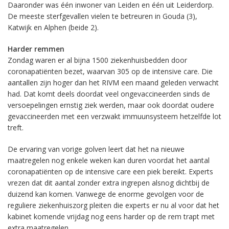
Daaronder was één inwoner van Leiden en één uit Leiderdorp.
De meeste sterfgevallen vielen te betreuren in Gouda (3),
Katwijk en Alphen (beide 2).
Harder remmen
Zondag waren er al bijna 1500 ziekenhuisbedden door
coronapatiënten bezet, waarvan 305 op de intensive care. Die
aantallen zijn hoger dan het RIVM een maand geleden verwacht
had. Dat komt deels doordat veel ongevaccineerden sinds de
versoepelingen ernstig ziek werden, maar ook doordat oudere
gevaccineerden met een verzwakt immuunsysteem hetzelfde lot
treft.
De ervaring van vorige golven leert dat het na nieuwe
maatregelen nog enkele weken kan duren voordat het aantal
coronapatiënten op de intensive care een piek bereikt. Experts
vrezen dat dit aantal zonder extra ingrepen alsnog dichtbij de
duizend kan komen. Vanwege de enorme gevolgen voor de
reguliere ziekenhuiszorg pleiten die experts er nu al voor dat het
kabinet komende vrijdag nog eens harder op de rem trapt met
extra maatregelen.