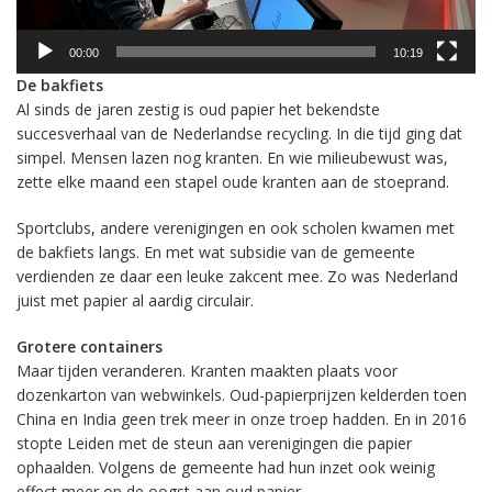
00:00
10:19
De bakfiets
Al sinds de jaren zestig is oud papier het bekendste
succesverhaal van de Nederlandse recycling. In die tijd ging dat
simpel. Mensen lazen nog kranten. En wie milieubewust was,
zette elke maand een stapel oude kranten aan de stoeprand.
Sportclubs, andere verenigingen en ook scholen kwamen met
de bakfiets langs. En met wat subsidie van de gemeente
verdienden ze daar een leuke zakcent mee. Zo was Nederland
juist met papier al aardig circulair.
Grotere containers
Maar tijden veranderen. Kranten maakten plaats voor
dozenkarton van webwinkels. Oud-papierprijzen kelderden toen
China en India geen trek meer in onze troep hadden. En in 2016
stopte Leiden met de steun aan verenigingen die papier
ophaalden. Volgens de gemeente had hun inzet ook weinig
effect meer op de oogst aan oud papier.