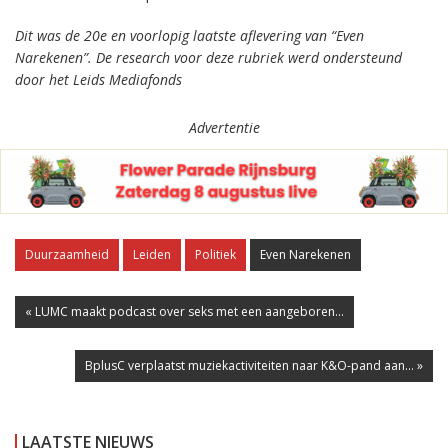
Dit was de 20e en voorlopig laatste aflevering van “Even
Narekenen”. De research voor deze rubriek werd ondersteund
door het Leids Mediafonds
Advertentie
Duurzaamheid
Leiden
Politiek
Even Narekenen
« LUMC maakt podcast over seks met een aangeboren...
BplusC verplaatst muziekactiviteiten naar K&O-pand aan... »
LAATSTE NIEUWS