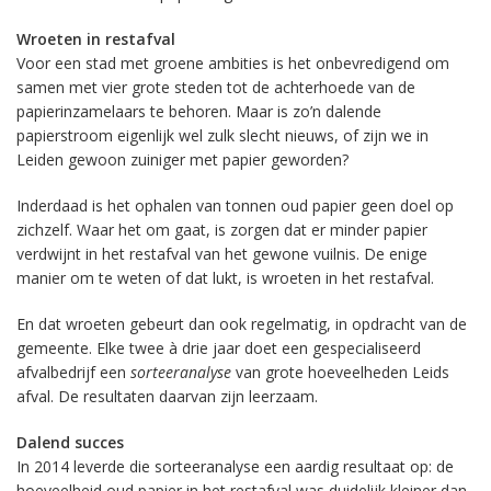
Wroeten in restafval
Voor een stad met groene ambities is het onbevredigend om
samen met vier grote steden tot de achterhoede van de
papierinzamelaars te behoren. Maar is zo’n dalende
papierstroom eigenlijk wel zulk slecht nieuws, of zijn we in
Leiden gewoon zuiniger met papier geworden?
Inderdaad is het ophalen van tonnen oud papier geen doel op
zichzelf. Waar het om gaat, is zorgen dat er minder papier
verdwijnt in het restafval van het gewone vuilnis. De enige
manier om te weten of dat lukt, is wroeten in het restafval.
En dat wroeten gebeurt dan ook regelmatig, in opdracht van de
gemeente. Elke twee à drie jaar doet een gespecialiseerd
afvalbedrijf een
sorteeranalyse
van grote hoeveelheden Leids
afval. De resultaten daarvan zijn leerzaam.
Dalend succes
In 2014 leverde die sorteeranalyse een aardig resultaat op: de
hoeveelheid oud papier in het restafval was duidelijk kleiner dan