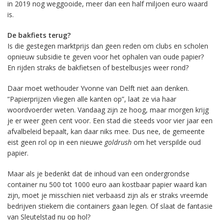
in 2019 nog weggooide, meer dan een half miljoen euro waard
is.
De bakfiets terug?
Is die gestegen marktprijs dan geen reden om clubs en scholen
opnieuw subsidie te geven voor het ophalen van oude papier?
En rijden straks de bakfietsen of bestelbusjes weer rond?
Daar moet wethouder Yvonne van Delft niet aan denken.
“Papierprijzen vliegen alle kanten op”, laat ze via haar
woordvoerder weten. Vandaag zijn ze hoog, maar morgen krijg
je er weer geen cent voor. Een stad die steeds voor vier jaar een
afvalbeleid bepaalt, kan daar niks mee. Dus nee, de gemeente
eist geen rol op in een nieuwe
goldrush
om het verspilde oud
papier.
Maar als je bedenkt dat de inhoud van een ondergrondse
container nu 500 tot 1000 euro aan kostbaar papier waard kan
zijn, moet je misschien niet verbaasd zijn als er straks vreemde
bedrijven stiekem die containers gaan legen. Of slaat de fantasie
van Sleutelstad nu op hol?