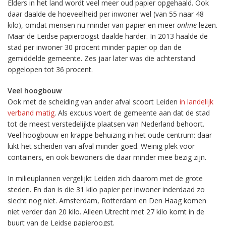
Elders in het land wordt veel meer oud papier opgehaald. Ook
daar daalde de hoeveelheid per inwoner wel (van 55 naar 48
kilo), omdat mensen nu minder van papier en meer
online
lezen.
Maar de Leidse papieroogst daalde harder. In 2013 haalde de
stad per inwoner 30 procent minder papier op dan de
gemiddelde gemeente. Zes jaar later was die achterstand
opgelopen tot 36 procent.
Veel hoogbouw
Ook met de scheiding van ander afval scoort Leiden
in landelijk
verband matig
. Als excuus voert de gemeente aan dat de stad
tot de meest verstedelijkte plaatsen van Nederland behoort.
Veel hoogbouw en krappe behuizing in het oude centrum: daar
lukt het scheiden van afval minder goed. Weinig plek voor
containers, en ook bewoners die daar minder mee bezig zijn.
In milieuplannen vergelijkt Leiden zich daarom met de grote
steden. En dan is die 31 kilo papier per inwoner inderdaad zo
slecht nog niet. Amsterdam, Rotterdam en Den Haag komen
niet verder dan 20 kilo. Alleen Utrecht met 27 kilo komt in de
buurt van de Leidse papieroogst.