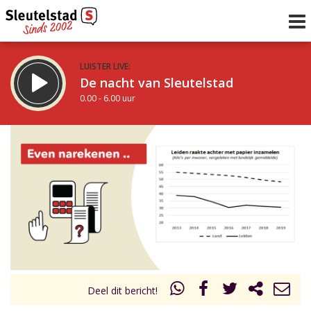
LUISTER LIVE:
De nacht van Sleutelstad
0.00 - 6.00 uur
STRAKS:
De ochtend van Sleutelstad
6.00 - 12.00 uur
uur 1 van 0
Vorig uur
Volgend uur
Inklappen
Deel dit bericht!