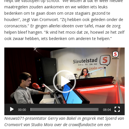
helpt die vastlopen op school. “We wisten al dat er weer nieuwe
maatregelen zouden aankomen en we wilden iets leuks
bedenken om te gaan doen om onze stagiairs gezond te
houden”, zegt Van Cromvoirt. “Zij hebben ook geleden onder de
coronacrisis.” Er gingen allerlei ideeën over tafel, maar de zorg
helpen bleef hangen. “Ik vind het mooi dat ze, hoewel ze het zelf
ook zwaar hebben, iets bedenken om anderen te helpen.”
Videospeler
00:00
08:04
Nieuws071-presentator Gerry van Bakel in gesprek met Sjoerd van
Cromvoirt van Studio Moio over de crowdfundactie om een