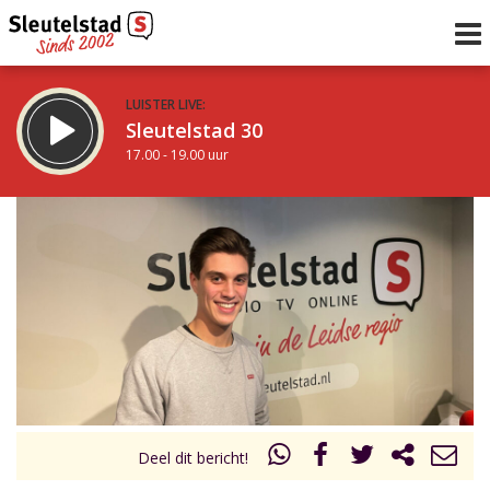
LUISTER LIVE:
Sleutelstad 30
17.00 - 19.00 uur
STRAKS:
De avond van Sleutelstad
19.00 - 0.00 uur
uur 1 van 0
Vorig uur
Volgend uur
Inklappen
Deel dit bericht!