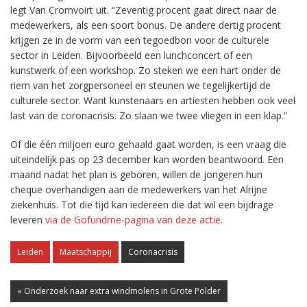
legt Van Cromvoirt uit. “Zeventig procent gaat direct naar de
medewerkers, als een soort bonus. De andere dertig procent
krijgen ze in de vorm van een tegoedbon voor de culturele
sector in Leiden. Bijvoorbeeld een lunchconcert of een
kunstwerk of een workshop. Zo steken we een hart onder de
riem van het zorgpersoneel en steunen we tegelijkertijd de
culturele sector. Want kunstenaars en artiesten hebben ook veel
last van de coronacrisis. Zo slaan we twee vliegen in een klap.”
Of die één miljoen euro gehaald gaat worden, is een vraag die
uiteindelijk pas op 23 december kan worden beantwoord. Een
maand nadat het plan is geboren, willen de jongeren hun
cheque overhandigen aan de medewerkers van het Alrijne
ziekenhuis. Tot die tijd kan iedereen die dat wil een bijdrage
leveren
via de Gofundme-pagina van deze actie
.
Leiden
Maatschappij
Coronacrisis
« Onderzoek naar extra windmolens in Grote Polder