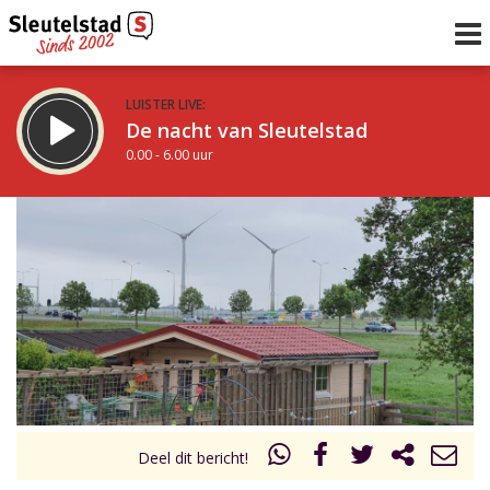
LUISTER LIVE:
De nacht van Sleutelstad
0.00 - 6.00 uur
STRAKS:
De ochtend van Sleutelstad
6.00 - 12.00 uur
uur 1 van 0
Vorig uur
Volgend uur
Inklappen
Deel dit bericht!