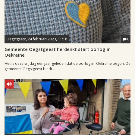
Oegstgeest, 24 februari 2023, 11:18
0
Gemeente Oegstgeest herdenkt start oorlog in
Oekraïne
Het is deze vrijdag één jaar geleden dat de oorlog in Oekraïne begon. De
gemeente Oegstgeest biedt...