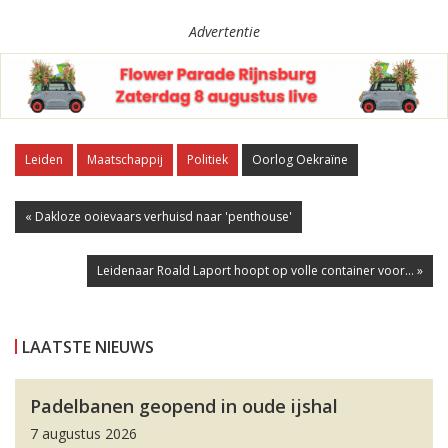
Advertentie
Leiden
Maatschappij
Politiek
Oorlog Oekraïne
« Dakloze ooievaars verhuisd naar 'penthouse'
Leidenaar Roald Laport hoopt op volle container voor... »
LAATSTE NIEUWS
Padelbanen geopend in oude ijshal
7 augustus 2026