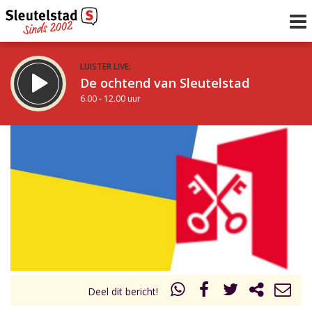
LUISTER LIVE:
De ochtend van Sleutelstad
6.00 - 12.00 uur
STRAKS:
De middag van Sleutelstad
12.00 - 18.00 uur
uur 1 van 0
Vorig uur
Volgend uur
Inklappen
Deel dit bericht!