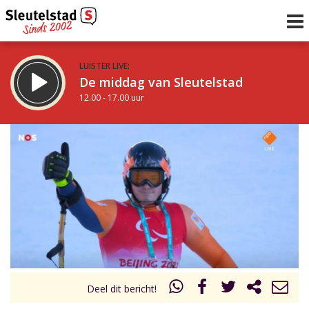
LUISTER LIVE:
De middag van Sleutelstad
12.00 - 17.00 uur
STRAKS:
Sleutelstad 30
17.00 - 19.00 uur
uur 1 van 0
Vorig uur
Volgend uur
Inklappen
Deel dit bericht!