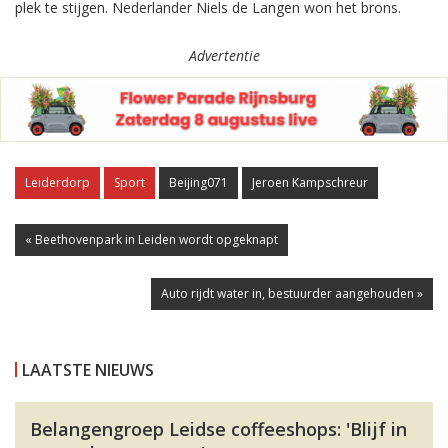
plek te stijgen. Nederlander Niels de Langen won het brons.
Advertentie
Leiderdorp
Sport
Beijing071
Jeroen Kampschreur
« Beethovenpark in Leiden wordt opgeknapt
Auto rijdt water in, bestuurder aangehouden »
LAATSTE NIEUWS
Belangengroep Leidse coffeeshops: 'Blijf in