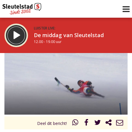
LUISTER LIVE:
De middag van Sleutelstad
12.00 - 19.00 uur
STRAKS:
De avond van Sleutelstad
19.00 - 22.00 uur
uur 1 van 0
Vorig uur
Volgend uur
Inklappen
Deel dit bericht!