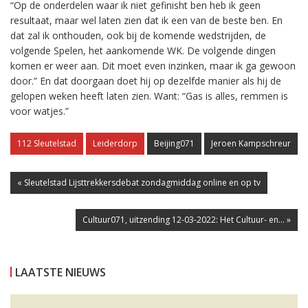
“Op de onderdelen waar ik niet gefinisht ben heb ik geen
resultaat, maar wel laten zien dat ik een van de beste ben. En
dat zal ik onthouden, ook bij de komende wedstrijden, de
volgende Spelen, het aankomende WK. De volgende dingen
komen er weer aan. Dit moet even inzinken, maar ik ga gewoon
door.” En dat doorgaan doet hij op dezelfde manier als hij de
gelopen weken heeft laten zien. Want: “Gas is alles, remmen is
voor watjes.”
112 Sleutelstad
Leiderdorp
Beijing071
Jeroen Kampschreur
« Sleutelstad Lijsttrekkersdebat zondagmiddag online en op tv
Cultuur071, uitzending 12-03-2022: Het Cultuur- en... »
LAATSTE NIEUWS