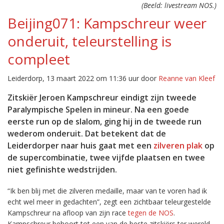
(Beeld: livestream NOS.)
Beijing071: Kampschreur weer
onderuit, teleurstelling is
compleet
Leiderdorp, 13 maart 2022 om 11:36 uur door
Reanne van Kleef
Zitskiër Jeroen Kampschreur eindigt zijn tweede
Paralympische Spelen in mineur. Na een goede
eerste run op de slalom, ging hij in de tweede run
wederom onderuit. Dat betekent dat de
Leiderdorper naar huis gaat met een
zilveren plak
op
de supercombinatie, twee vijfde plaatsen en twee
niet gefinishte wedstrijden.
“Ik ben blij met die zilveren medaille, maar van te voren had ik
echt wel meer in gedachten”, zegt een zichtbaar teleurgestelde
Kampschreur na afloop van zijn race
tegen de NOS
.
Kampschreur behoort tot een van de beste zitskiërs ter wereld