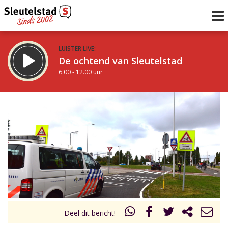
LUISTER LIVE:
De ochtend van Sleutelstad
6.00 - 12.00 uur
STRAKS:
De middag van Sleutelstad
12.00 - 18.00 uur
uur 1 van 0
Vorig uur
Volgend uur
Inklappen
Deel dit bericht!