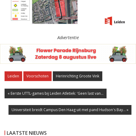
Advertentie
Leiden
Voorschoten
Herinrichting Groote Vink
« Eerste UTTL-games bij Leiden Atletiek: 'Geen last van...
Universiteit breidt Campus Den Haag uit met pand Hudson's Bay... »
LAATSTE NIEUWS