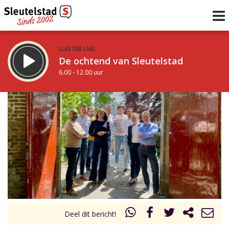
LUISTER LIVE:
De ochtend van Sleutelstad
6.00 - 12.00 uur
STRAKS:
De middag van Sleutelstad
12.00 - 18.00 uur
uur 1 van 0
Vorig uur
Volgend uur
Inklappen
Deel dit bericht!