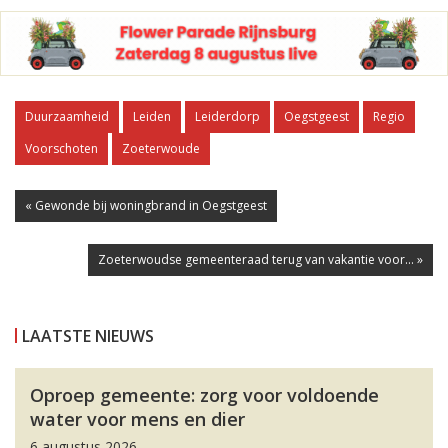
Duurzaamheid
Leiden
Leiderdorp
Oegstgeest
Regio
Voorschoten
Zoeterwoude
« Gewonde bij woningbrand in Oegstgeest
Zoeterwoudse gemeenteraad terug van vakantie voor... »
LAATSTE NIEUWS
Oproep gemeente: zorg voor voldoende
water voor mens en dier
6 augustus 2026