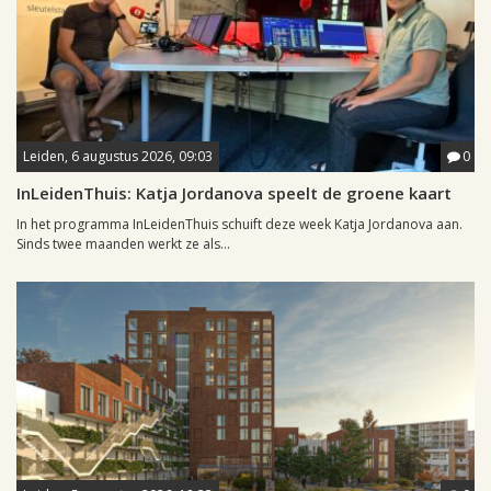
Leiden, 6 augustus 2026, 09:03
0
InLeidenThuis: Katja Jordanova speelt de groene kaart
In het programma InLeidenThuis schuift deze week Katja Jordanova aan.
Sinds twee maanden werkt ze als...