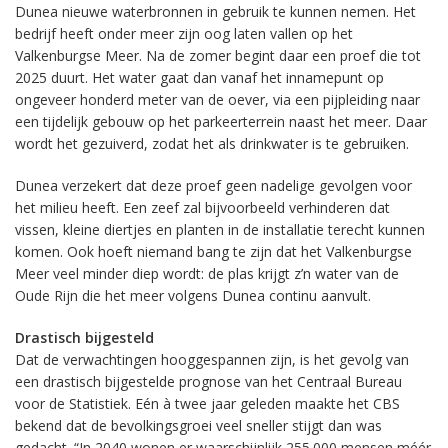
Dunea nieuwe waterbronnen in gebruik te kunnen nemen. Het
bedrijf heeft onder meer zijn oog laten vallen op het
Valkenburgse Meer. Na de zomer begint daar een proef die tot
2025 duurt. Het water gaat dan vanaf het innamepunt op
ongeveer honderd meter van de oever, via een pijpleiding naar
een tijdelijk gebouw op het parkeerterrein naast het meer. Daar
wordt het gezuiverd, zodat het als drinkwater is te gebruiken.
Dunea verzekert dat deze proef geen nadelige gevolgen voor
het milieu heeft. Een zeef zal bijvoorbeeld verhinderen dat
vissen, kleine diertjes en planten in de installatie terecht kunnen
komen. Ook hoeft niemand bang te zijn dat het Valkenburgse
Meer veel minder diep wordt: de plas krijgt z’n water van de
Oude Rijn die het meer volgens Dunea continu aanvult.
Drastisch bijgesteld
Dat de verwachtingen hooggespannen zijn, is het gevolg van
een drastisch bijgestelde prognose van het Centraal Bureau
voor de Statistiek. Eén à twee jaar geleden maakte het CBS
bekend dat de bevolkingsgroei veel sneller stijgt dan was
gedacht. “In 2040 wonen er waarschijnlijk 255.000 mensen méér