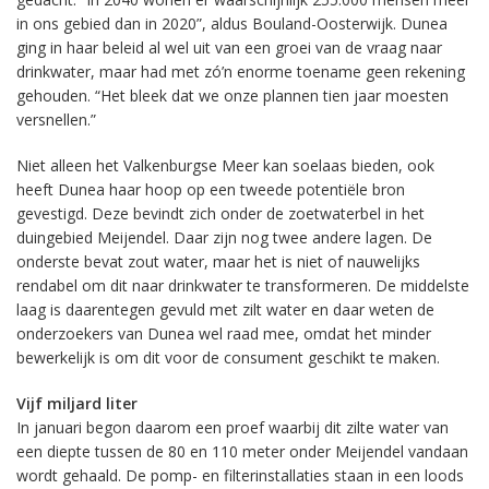
in ons gebied dan in 2020”, aldus Bouland-Oosterwijk. Dunea
ging in haar beleid al wel uit van een groei van de vraag naar
drinkwater, maar had met zó’n enorme toename geen rekening
gehouden. “Het bleek dat we onze plannen tien jaar moesten
versnellen.”
Niet alleen het Valkenburgse Meer kan soelaas bieden, ook
heeft Dunea haar hoop op een tweede potentiële bron
gevestigd. Deze bevindt zich onder de zoetwaterbel in het
duingebied Meijendel. Daar zijn nog twee andere lagen. De
onderste bevat zout water, maar het is niet of nauwelijks
rendabel om dit naar drinkwater te transformeren. De middelste
laag is daarentegen gevuld met zilt water en daar weten de
onderzoekers van Dunea wel raad mee, omdat het minder
bewerkelijk is om dit voor de consument geschikt te maken.
Vijf miljard liter
In januari begon daarom een proef waarbij dit zilte water van
een diepte tussen de 80 en 110 meter onder Meijendel vandaan
wordt gehaald. De pomp- en filterinstallaties staan in een loods