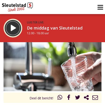
LUISTER LIVE:
De middag van Sleutelstad
12.00 - 18.00 uur
STRAKS:
De avond van Sleutelstad
18.00 - 19.00 uur
uur 1 van 0
Vorig uur
Volgend uur
Inklappen
Deel dit bericht!