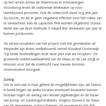
op het terrein achter de Watertoren in Scheveningen.
Vooralsnog levert dit voldoende drinkwater op voor
tweeduizend personen. Ook dit onderzoek duurt nog drie jaar.
Bij succes, en als er geen negatieve effecten voor het milieu zijn
te verwachten, kan de capaciteit flink worden uitgebreid. Dunea
denkt dan via deze methode 5 miljard liter drinkwater per jaar te
kunnen produceren.
De eerste resultaten van het project met het grondwater uit
Meijendel zijn alvast veelbelovend, vertelt Bouland-Oosterwijk:
“Op beide doelstellingen doet deze pilot wat we hoopten.” De
groeiende onbetrouwbaarheid van de Maas en de Lek zorgt er
intussen voor dat de zoektocht naar nieuwe bronnen
onverminderd doorgaat.
Zuinig
Om te zien wat in haar gebied de mogelijkheden zijn, wil Dunea
in beeld krijgen op welke locaties eventueel bezwaren kunnen
bestaan tegen de aanleg van nieuwe pijpleidingen en de bouw
van pomp- en zuiveringsinstallaties. Volgens Dunea is de steun
van de gemeenten, waterschappen, de provincie en het Rijk