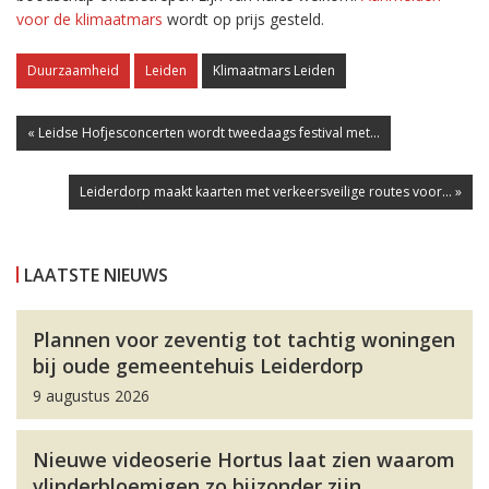
voor de klimaatmars
wordt op prijs gesteld.
Duurzaamheid
Leiden
Klimaatmars Leiden
« Leidse Hofjesconcerten wordt tweedaags festival met...
Leiderdorp maakt kaarten met verkeersveilige routes voor... »
LAATSTE NIEUWS
Plannen voor zeventig tot tachtig woningen
bij oude gemeentehuis Leiderdorp
9 augustus 2026
Nieuwe videoserie Hortus laat zien waarom
vlinderbloemigen zo bijzonder zijn