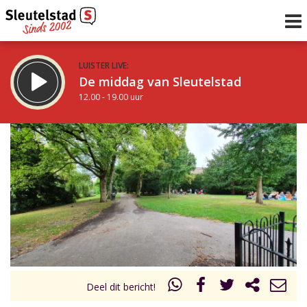
LUISTER LIVE:
De middag van Sleutelstad
12.00 - 19.00 uur
STRAKS:
De avond van Sleutelstad
19.00 - 22.00 uur
uur 1 van 0
Vorig uur
Volgend uur
Inklappen
Deel dit bericht!