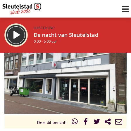
LUISTER LIVE:
De nacht van Sleutelstad
0.00 - 6.00 uur
STRAKS:
De ochtend van Sleutelstad
6.00 - 12.00 uur
uur 1 van 0
Vorig uur
Volgend uur
Inklappen
Deel dit bericht!