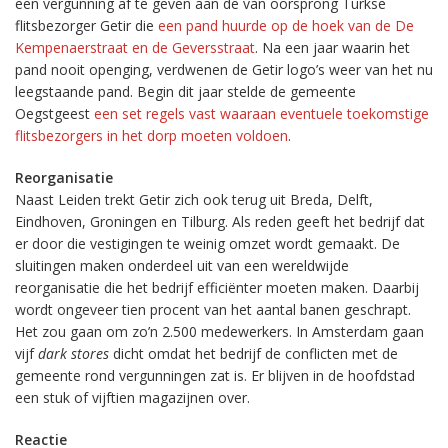
een vergunning af te geven aan de van oorsprong Turkse
flitsbezorger Getir die
een pand huurde op de hoek van de De
Kempenaerstraat en de Geversstraat
. Na een jaar waarin het
pand nooit openging, verdwenen de Getir logo’s weer van het nu
leegstaande pand. Begin dit jaar stelde de gemeente
Oegstgeest
een set regels vast waaraan eventuele toekomstige
flitsbezorgers in het dorp moeten voldoen
.
Reorganisatie
Naast Leiden trekt Getir zich ook terug uit Breda, Delft,
Eindhoven, Groningen en Tilburg. Als reden geeft het bedrijf dat
er door die vestigingen te weinig omzet wordt gemaakt. De
sluitingen maken onderdeel uit van een wereldwijde
reorganisatie die het bedrijf efficiënter moeten maken. Daarbij
wordt ongeveer tien procent van het aantal banen geschrapt.
Het zou gaan om zo’n 2.500 medewerkers. In Amsterdam gaan
vijf
dark stores
dicht omdat het bedrijf de conflicten met de
gemeente rond vergunningen zat is. Er blijven in de hoofdstad
een stuk of vijftien magazijnen over.
Reactie