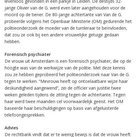
levenloos gevonden in een parkje in Leiden. De destijds 32-
jarige Olivier van de G. werd even later aangehouden voor de
moord op de tiener. De 80-jarige achtertante van Van de G.
probeerde volgens het Openbaar Ministerie (OM) gedurende het
politieonderzoek de moeder van de turnleraar te beïnvloeden,
dat zou ze ook bij een andere vrouwelijke getuige gedaan
hebben.
Forensisch psychiater
De vrouw uit Amsterdam is een forensisch psychiater, die op de
hoogte was van de werkwijze van de politie. Met deze kennis
zou ze hebben geprobeerd het politieonderzoek naar Van de G.
tegen te werken. “Mevrouw heeft op ontoelaatbare wijze haar
deskundigheid aangewend”, zei de officier van justitie twee
weken geleden tijdens de zitting tegen de achtertante. Tegen
haar werd twee maanden cel voorwaardelijk geëist. Het OM
baseerde haar beschuldigingen op basis van afgeluisterde
telefoongesprekken.
Advies
De rechtbank vindt dat er te weinig bewijs is dat de vrouw heeft