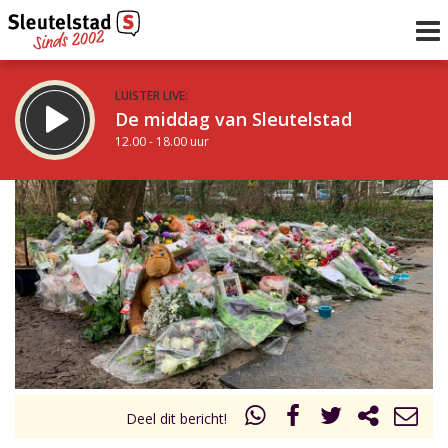
LUISTER LIVE:
De middag van Sleutelstad
12.00 - 18.00 uur
STRAKS:
De avond van Sleutelstad
18.00 - 21.00 uur
uur 1 van 0
Vorig uur
Volgend uur
Inklappen
Deel dit bericht!