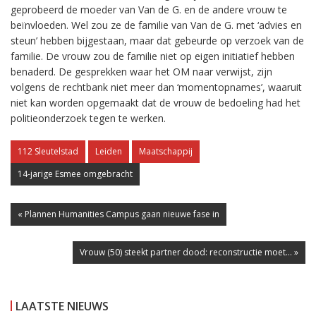
geprobeerd de moeder van Van de G. en de andere vrouw te
beïnvloeden. Wel zou ze de familie van Van de G. met ‘advies en
steun’ hebben bijgestaan, maar dat gebeurde op verzoek van de
familie. De vrouw zou de familie niet op eigen initiatief hebben
benaderd. De gesprekken waar het OM naar verwijst, zijn
volgens de rechtbank niet meer dan ‘momentopnames’, waaruit
niet kan worden opgemaakt dat de vrouw de bedoeling had het
politieonderzoek tegen te werken.
112 Sleutelstad
Leiden
Maatschappij
14-jarige Esmee omgebracht
« Plannen Humanities Campus gaan nieuwe fase in
Vrouw (50) steekt partner dood: reconstructie moet... »
LAATSTE NIEUWS