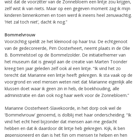
wist dat de voorzitter van de Zonnebloem een lintje zou krijgen,
zelf wist ik van niets. Maar op een gegeven moment zag ik mijn
kinderen binnenkomen en toen werd ik ineens heel zenuwachtig.
‘Het zal toch niet’, dacht ik nog.”
Bommelvrouw
Voorzichtig speldt ze het kleinood op haar trui. De echtgenoot
van de gedecoreerde, Pim Oosterheert, neemt plaats in de Olie
B. Bommelstoel op de Bommelzolder. De initiatiefnemer van
het museum dat is gewijd aan de creatie van Marten Toonder
kreeg tien jaar geleden zelf ook al een lintje. “Ik vind het zo
terecht dat Marianne een lintje heeft gekregen. Ik sta vaak op de
voorgrond en veel mensen weten niet dat Marianne eigenlijk alle
klussen doet waar ik geen zin in heb, de boekhouding, alle
administratie en dan ook nog haar werk voor de Zonnebloem.”
Marianne Oosterheert-Slavekoorde, in het dorp ook wel de
‘Bommelvrouw’ genoemd, is dolblij met haar onderscheiding. “Ik
vind het echt heel bijzonder dat mensen aan me gedacht
hebben en dat ik daardoor dit lintje heb gekregen. Kijk, ik ben
gepensioneerd en dan is het fijn om mensen te helpen en hen