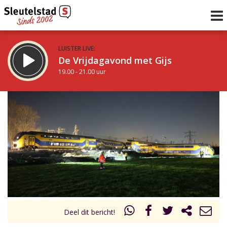
LUISTER LIVE:
De Vrijdagavond met Gijs
19.00 - 21.00 uur
STRAKS:
De avond van Sleutelstad
21.00 - 0.00 uur
uur 1 van 0
Vorig uur
Volgend uur
Inklappen
Deel dit bericht!