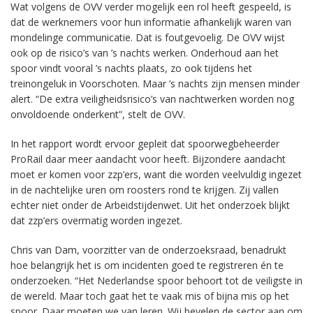
Wat volgens de OVV verder mogelijk een rol heeft gespeeld, is
dat de werknemers voor hun informatie afhankelijk waren van
mondelinge communicatie. Dat is foutgevoelig. De OVV wijst
ook op de risico’s van ’s nachts werken. Onderhoud aan het
spoor vindt vooral ’s nachts plaats, zo ook tijdens het
treinongeluk in Voorschoten. Maar ’s nachts zijn mensen minder
alert. “De extra veiligheidsrisico’s van nachtwerken worden nog
onvoldoende onderkent”, stelt de OVV.
In het rapport wordt ervoor gepleit dat spoorwegbeheerder
ProRail daar meer aandacht voor heeft. Bijzondere aandacht
moet er komen voor zzp’ers, want die worden veelvuldig ingezet
in de nachtelijke uren om roosters rond te krijgen. Zij vallen
echter niet onder de Arbeidstijdenwet. Uit het onderzoek blijkt
dat zzp’ers overmatig worden ingezet.
Chris van Dam, voorzitter van de onderzoeksraad, benadrukt
hoe belangrijk het is om incidenten goed te registreren én te
onderzoeken. “Het Nederlandse spoor behoort tot de veiligste in
de wereld. Maar toch gaat het te vaak mis of bijna mis op het
spoor. Daar moeten we van leren. Wij bevelen de sector aan om