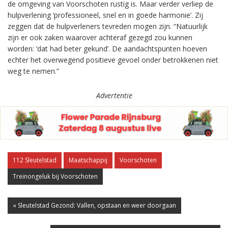
de omgeving van Voorschoten rustig is. Maar verder verliep de
hulpverlening ‘professioneel, snel en in goede harmonie’. Zij
zeggen dat de hulpverleners tevreden mogen zijn. “Natuurlijk
zijn er ook zaken waarover achteraf gezegd zou kunnen
worden: ‘dat had beter gekund’. De aandachtspunten hoeven
echter het overwegend positieve gevoel onder betrokkenen niet
weg te nemen.”
Advertentie
112 Sleutelstad
Maatschappij
Voorschoten
Treinongeluk bij Voorschoten
« Sleutelstad Gezond: Vallen, opstaan en weer doorgaan