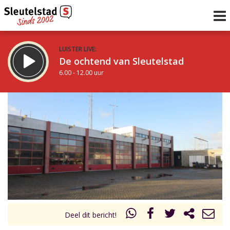
LUISTER LIVE:
De ochtend van Sleutelstad
6.00 - 12.00 uur
STRAKS:
De middag van Sleutelstad
12.00 - 17.00 uur
uur 1 van 0
Vorig uur
Volgend uur
Inklappen
Deel dit bericht!