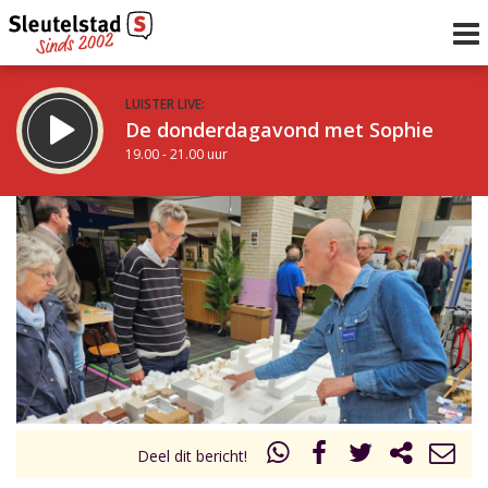
LUISTER LIVE:
De donderdagavond met Sophie
19.00 - 21.00 uur
STRAKS:
De avond van Sleutelstad
21.00 - 0.00 uur
uur 1 van 0
Vorig uur
Volgend uur
Inklappen
Deel dit bericht!