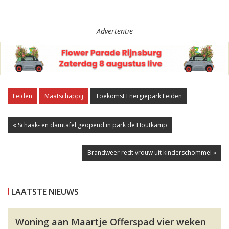
Advertentie
Leiden
Maatschappij
Toekomst Energiepark Leiden
« Schaak- en damtafel geopend in park de Houtkamp
Brandweer redt vrouw uit kinderschommel »
LAATSTE NIEUWS
Woning aan Maartje Offerspad vier weken