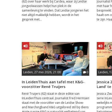
(62) over haar werk bij Cardea, waar zij Leidse
Journalis
jongvolwassen helpt hun plek in de
met haar he
samenleving te vinden. Dat Leidse jongeren het
bespreekt 
niet altijd makkelijk hebben, wordt in het
haalt om o
gesprek met...
te zijn. Haa
Leiden, 27 mei 2026, 21:00
0
Leiden, 1
In LeidenThuis aan tafel met K&G-
Jessica 
voorzitter René Truijers
Land’ te
René Truijers (62) staat in deze editie van
Jessica Zwa
InLeidenThuis centraal. Journalist Fred Hermsen
serie InLe
staat met de voorzitter van de Leidse Show-
wekelijks 
and Marchingband K&G uitgebreid stil bij diens
programma
grote passie K&G is natuurlijk welbekend van
beluistere