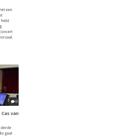
 met een
bt
 hebt
g.
 concert
oorzaal.
0
t Cas van
e derde
jks gaat