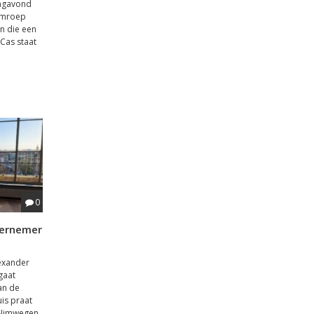
dagavond
komroep
n die een
Cas staat
0
dernemer
exander
gaat
an de
is praat
 Nimwegen