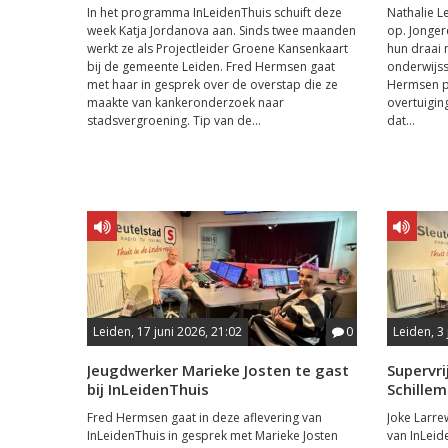
In het programma InLeidenThuis schuift deze
Nathalie Le
week Katja Jordanova aan. Sinds twee maanden
op. Jonger
werkt ze als Projectleider Groene Kansenkaart
hun draai 
bij de gemeente Leiden. Fred Hermsen gaat
onderwijss
met haar in gesprek over de overstap die ze
Hermsen pr
maakte van kankeronderzoek naar
overtuiging
stadsvergroening. Tip van de...
dat...
Leiden, 17 juni 2026, 21:02
0
Leiden, 3 
Jeugdwerker Marieke Josten te gast
Supervri
bij InLeidenThuis
Schillem
Fred Hermsen gaat in deze aflevering van
Joke Larrew
InLeidenThuis in gesprek met Marieke Josten
van InLeid