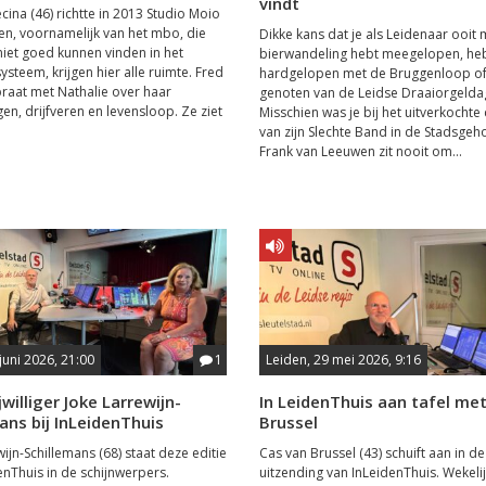
vindt
cina (46) richtte in 2013 Studio Moio
en, voornamelijk van het mbo, die
Dikke kans dat je als Leidenaar ooit
niet goed kunnen vinden in het
bierwandeling hebt meegelopen, he
ysteem, krijgen hier alle ruimte. Fred
hardgelopen met de Bruggenloop of
aat met Nathalie over haar
genoten van de Leidse Draaiorgelda
en, drijfveren en levensloop. Ze ziet
Misschien was je bij het uitverkochte
van zijn Slechte Band in de Stadsgeh
Frank van Leeuwen zit nooit om...
juni 2026, 21:00
1
Leiden, 29 mei 2026, 9:16
jwilliger Joke Larrewijn-
In LeidenThuis aan tafel me
ans bij InLeidenThuis
Brussel
ijn-Schillemans (68) staat deze editie
Cas van Brussel (43) schuift aan in d
enThuis in de schijnwerpers.
uitzending van InLeidenThuis. Wekeli