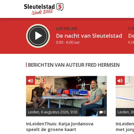
LUISTER LIVE:
ST
De nacht van Sleutelstad
De
0.00 - 6.00 uur
6.0
BERICHTEN VAN AUTEUR FRED HERMSEN
Inklappen
Leiden, 6 augustus 2026, 9:03
0
Leiden, 30
InLeidenThuis: Katja Jordanova
InLeiden
speelt de groene kaart
met jon