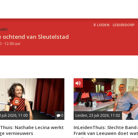
LEIDEN
·
LEIDERDORP
·
RAKS:
 ochtend van Sleutelstad
0 - 12.00 uur
 juli 2026, 11:00
0
Leiden, 23 juli 2026, 11:02
Thuis: Nathalie Lecina werkt
InLeidenThuis: Slechte Band
ge vernieuwers
Frank van Leeuwen doet wat 