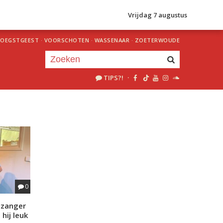
Vrijdag 7 augustus
OEGSTGEEST
·
VOORSCHOTEN
·
WASSENAAR
·
ZOETERWOUDE
TIPS?!
·
Je luistert nu naar
uur 1 van 0
«
Vorig uur
Volgend uur
»
0
-zanger
hij leuk