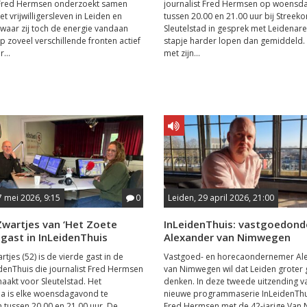
t Fred Hermsen onderzoekt samen
journalist Fred Hermsen op woens
t vrijwilligersleven in Leiden en
tussen 20.00 en 21.00 uur bij Stree
waar zij toch de energie vandaan
Sleutelstad in gesprek met Leidenare
p zoveel verschillende fronten actief
stapje harder lopen dan gemiddeld. 
r...
met zijn...
7 mei 2026, 9:15
0
Leiden, 29 april 2026, 21:00
Zwartjes van ‘Het Zoete
InLeidenThuis: vastgoedon
 gast in InLeidenThuis
Alexander van Nimwegen
rtjes (52) is de vierde gast in de
Vastgoed- en horecaondernemer Al
idenThuis die journalist Fred Hermsen
van Nimwegen wil dat Leiden groter 
maakt voor Sleutelstad. Het
denken. In deze tweede uitzending v
 is elke woensdagavond te
nieuwe programmaserie InLeidenThu
n tussen 20.00 en 21.00 uur. De
Fred Hermsen met de 42-jarige Van