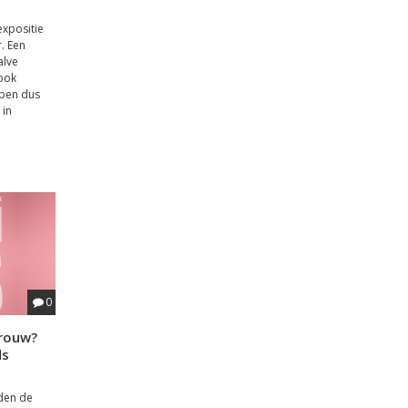
expositie
r. Een
alve
ook
 ben dus
 in
0
vrouw?
ds
den de