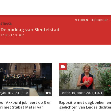
LEIDEN
·
LEIDERDORP
·
STRAKS:
De middag van Sleutelstad
12.00 - 17.00 uur
N
2 januari 2024, 11:08
0
Leiden, 15 januari 2024, 14:21
or Akkoord jubileert op 3 en
Expositie met dagboeken en
ari met Stabat Mater van
gedichten van Leidse dichte