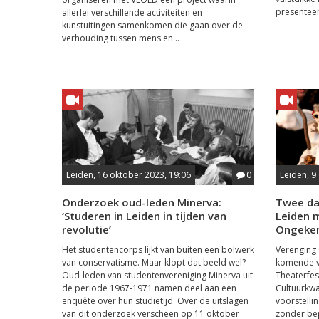
presenteer
allerlei verschillende activiteiten en
kunstuitingen samenkomen die gaan over de
verhouding tussen mens en...
Leiden, 16 oktober 2023, 19:06
0
Leiden, 9
Onderzoek oud-leden Minerva:
Twee dag
‘Studeren in Leiden in tijden van
Leiden 
revolutie’
Ongeken
Het studentencorps lijkt van buiten een bolwerk
Verenging
van conservatisme. Maar klopt dat beeld wel?
komende vr
Oud-leden van studentenvereniging Minerva uit
Theaterfes
de periode 1967-1971 namen deel aan een
Cultuurkwa
enquête over hun studietijd. Over de uitslagen
voorstell
van dit onderzoek verscheen op 11 oktober
zonder bep