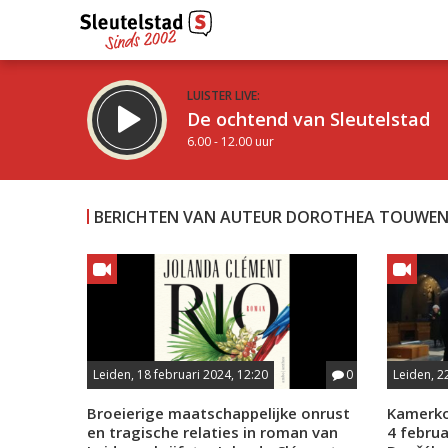
LUISTER LIVE:
De ochtend van Sleutelstad
6.00 - 12.00 uur
BERICHTEN VAN AUTEUR DOROTHEA TOUWE
Inklappen
Leiden, 18 februari 2024, 12:20
0
Leiden, 2
Broeierige maatschappelijke onrust
Kamerko
en tragische relaties in roman van
4 febru