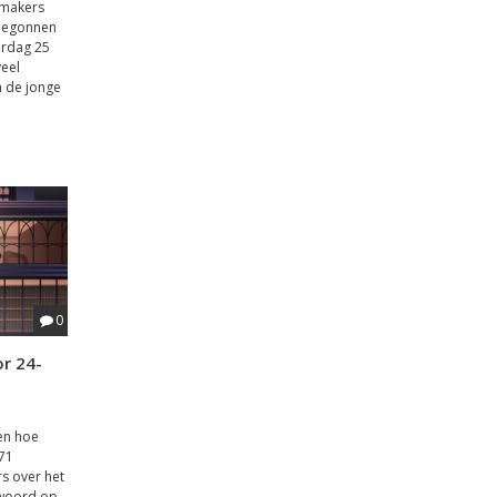
 makers
 begonnen
erdag 25
veel
n de jonge
0
or 24-
 en hoe
071
rs over het
lwoord op