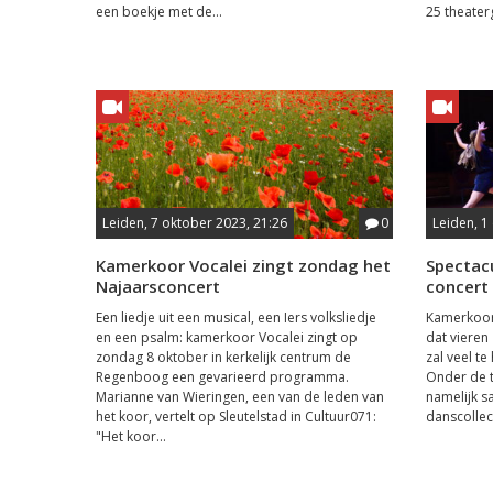
een boekje met de...
25 theater
Leiden, 7 oktober 2023, 21:26
0
Leiden, 1
Kamerkoor Vocalei zingt zondag het
Spectacu
Najaarsconcert
concert 
Een liedje uit een musical, een Iers volksliedje
Kamerkoor 
en een psalm: kamerkoor Vocalei zingt op
dat vieren
zondag 8 oktober in kerkelijk centrum de
zal veel te
Regenboog een gevarieerd programma.
Onder de t
Marianne van Wieringen, een van de leden van
namelijk s
het koor, vertelt op Sleutelstad in Cultuur071:
danscollec
"Het koor...