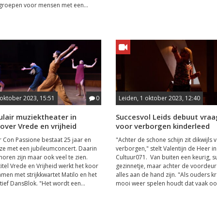
groepen voor mensen met een...
 oktober 2023, 15:51
0
Leiden, 1 oktober 2023, 12:40
lair muziektheater in
Succesvol Leids debuut vra
over Vrede en vrijheid
voor verborgen kinderleed
Con Passione bestaat 25 jaar en
"Achter de schone schijn zit dikwijls 
 ze met een jubileumconcert. Daarin
verborgen," stelt Valentijn de Heer in
 horen zijn maar ook veel te zien.
Cultuur071. Van buiten een keurig, s
itel Vrede en Vrijheid werkt het koor
gezinnetje, maar achter de voordeur
amen met strijkkwartet Matilo en het
alles aan de hand zijn. "Als ouders 
tief DansBlok. "Het wordt een...
mooi weer spelen houdt dat vaak ook