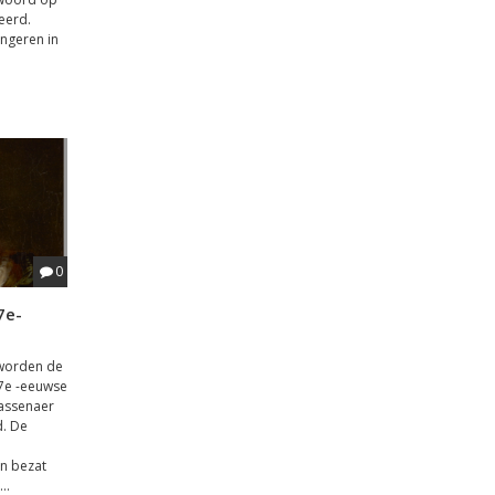
eerd.
ongeren in
0
7e-
 worden de
7e -eeuwse
Wassenaer
d. De
en bezat
..