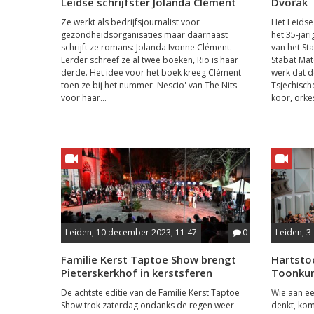
Leidse schrijfster Jolanda Clément
Dvořák
Ze werkt als bedrijfsjournalist voor
Het Leidse
gezondheidsorganisaties maar daarnaast
het 35-jar
schrijft ze romans: Jolanda Ivonne Clément.
van het St
Eerder schreef ze al twee boeken, Rio is haar
Stabat Mat
derde. Het idee voor het boek kreeg Clément
werk dat 
toen ze bij het nummer 'Nescio' van The Nits
Tsjechisch
voor haar...
koor, orkes
Leiden, 10 december 2023, 11:47
0
Leiden, 3
Familie Kerst Taptoe Show brengt
Hartsto
Pieterskerkhof in kerstsferen
Toonkun
De achtste editie van de Familie Kerst Taptoe
Wie aan ee
Show trok zaterdag ondanks de regen weer
denkt, komt