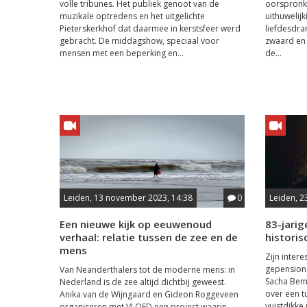
volle tribunes. Het publiek genoot van de
oorspronkel
muzikale optredens en het uitgelichte
uithuwelij
Pieterskerkhof dat daarmee in kerstsfeer werd
liefdesdr
gebracht. De middagshow, speciaal voor
zwaard en 
mensen met een beperking en...
de...
Leiden, 13 november 2023, 14:38
0
Leiden, 2
Een nieuwe kijk op eeuwenoud
83-jari
verhaal: relatie tussen de zee en de
histori
mens
Zijn inter
gepensione
Van Neanderthalers tot de moderne mens: in
Sacha Bem 
Nederland is de zee altijd dichtbij geweest.
over een t
Anika van de Wijngaard en Gideon Roggeveen
vuistdikke
organiseren met VLOED een project waarin