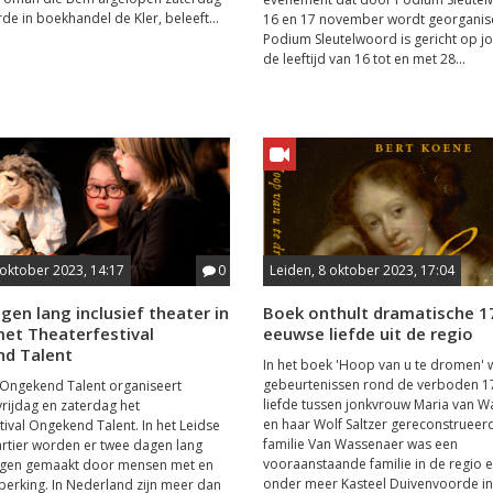
de in boekhandel de Kler, beleeft...
16 en 17 november wordt georganis
Podium Sleutelwoord is gericht op j
de leeftijd van 16 tot en met 28...
 oktober 2023, 14:17
0
Leiden, 8 oktober 2023, 17:04
en lang inclusief theater in
Boek onthult dramatische 1
met Theaterfestival
eeuwse liefde uit de regio
d Talent
In het boek 'Hoop van u te dromen'
gebeurtenissen rond de verboden 1
 Ongekend Talent organiseert
liefde tussen jonkvrouw Maria van 
ijdag en zaterdag het
en haar Wolf Saltzer gereconstrueer
tival Ongekend Talent. In het Leidse
familie Van Wassenaer was een
rtier worden er twee dagen lang
vooraanstaande familie in de regio 
ingen gemaakt door mensen met en
onder meer Kasteel Duivenvoorde in.
erking. In Nederland zijn meer dan