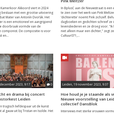
Pink Meltzer
 Kamerkoor Akkoord viert in 2024
In BplusC aan de Nieuwstraat is een 
ig bestaan met een grootse uitvoering
te zien over het werk van Pink Meltze
abat Mater van Antonín Dvořák. Het
‘dichterette' noemt Pink zichzelf. Beh
er is een emotioneel en aangrijpend
dagboeken en gedichten schreef ze 
de doorbraak vormde van de
levensliederen en ze droeg voor. "Ik
e componist. De compositie is voor
niet alleen maar een dichter," zegt ze
t en...
Cultuur071,...
 december 2023, 9:17
0
Leiden, 19 november 2023, 9:37
cht en drama bij concert
Hoe houd je je staande als 
storkest Leiden
Nieuwe voorstelling van Lei
collectief DansBlok
n tragisch liefdespaar uit de kunst
 al gauw uit bij Tristan en Isolde. Het
Interviews met sterke vrouwen vorm