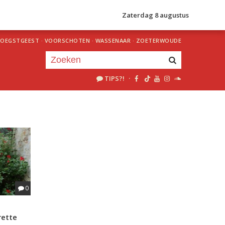
Zaterdag 8 augustus
OEGSTGEEST
·
VOORSCHOTEN
·
WASSENAAR
·
ZOETERWOUDE
TIPS?!
·
Je luistert nu naar
uur 1 van 0
«
Vorig uur
Volgend uur
»
0
rette