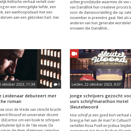
ijk Keltische verhaal vertelt over
achtergrondstudie waarmee de vier
king en een onmogelijke liefde, een
van DansBlok hun creatieve proces
ank, een wanhoopsdaad met een
voor de dansvoorstelling die op zat
sterven aan een gebroken hart. Van
november in première gaat. Net als 
anderen van hun generatie worstele
vrouwen die DansBlok...
3 oktober 2023, 11:39
0
Leiden, 22 oktober 2023, 9:37
ge Leidenaar debuteert met
Jonge schrijvers gezocht vo
sche roman
uurs schrijfmarathon Hotel
Sleutelwoord
esse voor de Vrede van Utrecht bracht
erd filosoof en universitair docent
Hoe schrijf je een goed kort verhaal
(83) ertoe om een boek te schrijven
breng je het aan de man? In Cultuur
urbulente tijd in de 18e eeuw. De
vertellen Rosa Poell en Joshua Snijde
 roman die Bem afgelopen zaterdag
evenement dat door Podium Sleute