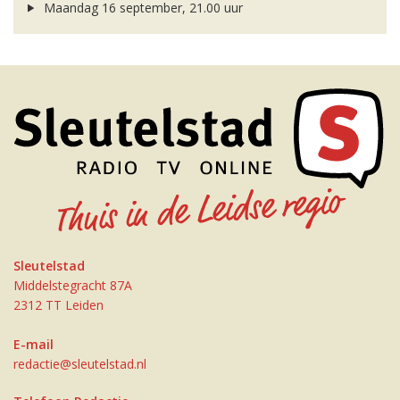
Maandag 16 september, 21.00 uur
Sleutelstad
Middelstegracht 87A
2312 TT Leiden
E-mail
redactie@sleutelstad.nl