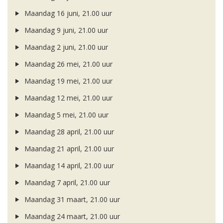
Maandag 16 juni, 21.00 uur
Maandag 9 juni, 21.00 uur
Maandag 2 juni, 21.00 uur
Maandag 26 mei, 21.00 uur
Maandag 19 mei, 21.00 uur
Maandag 12 mei, 21.00 uur
Maandag 5 mei, 21.00 uur
Maandag 28 april, 21.00 uur
Maandag 21 april, 21.00 uur
Maandag 14 april, 21.00 uur
Maandag 7 april, 21.00 uur
Maandag 31 maart, 21.00 uur
Maandag 24 maart, 21.00 uur