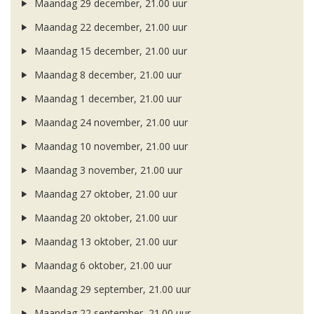
Maandag 29 december, 21.00 uur
Maandag 22 december, 21.00 uur
Maandag 15 december, 21.00 uur
Maandag 8 december, 21.00 uur
Maandag 1 december, 21.00 uur
Maandag 24 november, 21.00 uur
Maandag 10 november, 21.00 uur
Maandag 3 november, 21.00 uur
Maandag 27 oktober, 21.00 uur
Maandag 20 oktober, 21.00 uur
Maandag 13 oktober, 21.00 uur
Maandag 6 oktober, 21.00 uur
Maandag 29 september, 21.00 uur
Maandag 22 september, 21.00 uur