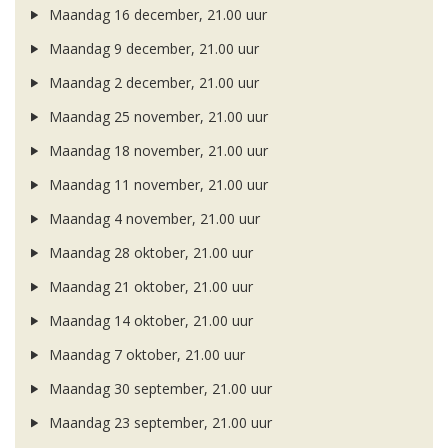
Maandag 16 december, 21.00 uur
Maandag 9 december, 21.00 uur
Maandag 2 december, 21.00 uur
Maandag 25 november, 21.00 uur
Maandag 18 november, 21.00 uur
Maandag 11 november, 21.00 uur
Maandag 4 november, 21.00 uur
Maandag 28 oktober, 21.00 uur
Maandag 21 oktober, 21.00 uur
Maandag 14 oktober, 21.00 uur
Maandag 7 oktober, 21.00 uur
Maandag 30 september, 21.00 uur
Maandag 23 september, 21.00 uur