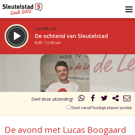
LUISTER LIVE:
De ochtend van Sleutelstad
6.00 - 12.00 uur
STRAKS:
De middag van Sleutelstad
21.00
22.00
12.00 - 18.00 uur
uur 1 van 2
Vorig uur
Volgend uur
Inklappen
Deel deze uitzending!
Deel vanaf huidige player positie
De avond met Lucas Boogaard