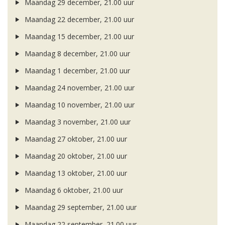
Maandag 29 december, 21.00 uur
Maandag 22 december, 21.00 uur
Maandag 15 december, 21.00 uur
Maandag 8 december, 21.00 uur
Maandag 1 december, 21.00 uur
Maandag 24 november, 21.00 uur
Maandag 10 november, 21.00 uur
Maandag 3 november, 21.00 uur
Maandag 27 oktober, 21.00 uur
Maandag 20 oktober, 21.00 uur
Maandag 13 oktober, 21.00 uur
Maandag 6 oktober, 21.00 uur
Maandag 29 september, 21.00 uur
Maandag 22 september, 21.00 uur