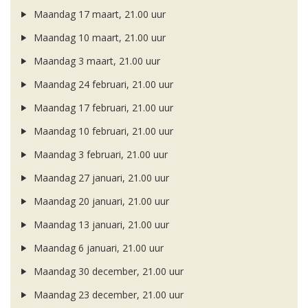
Maandag 17 maart, 21.00 uur
Maandag 10 maart, 21.00 uur
Maandag 3 maart, 21.00 uur
Maandag 24 februari, 21.00 uur
Maandag 17 februari, 21.00 uur
Maandag 10 februari, 21.00 uur
Maandag 3 februari, 21.00 uur
Maandag 27 januari, 21.00 uur
Maandag 20 januari, 21.00 uur
Maandag 13 januari, 21.00 uur
Maandag 6 januari, 21.00 uur
Maandag 30 december, 21.00 uur
Maandag 23 december, 21.00 uur