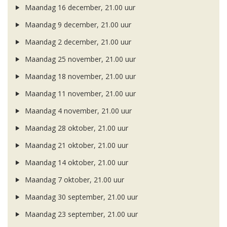
Maandag 16 december, 21.00 uur
Maandag 9 december, 21.00 uur
Maandag 2 december, 21.00 uur
Maandag 25 november, 21.00 uur
Maandag 18 november, 21.00 uur
Maandag 11 november, 21.00 uur
Maandag 4 november, 21.00 uur
Maandag 28 oktober, 21.00 uur
Maandag 21 oktober, 21.00 uur
Maandag 14 oktober, 21.00 uur
Maandag 7 oktober, 21.00 uur
Maandag 30 september, 21.00 uur
Maandag 23 september, 21.00 uur