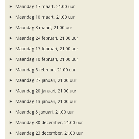
Maandag 17 maart, 21.00 uur
Maandag 10 maart, 21.00 uur
Maandag 3 maart, 21.00 uur
Maandag 24 februari, 21.00 uur
Maandag 17 februari, 21.00 uur
Maandag 10 februari, 21.00 uur
Maandag 3 februari, 21.00 uur
Maandag 27 januari, 21.00 uur
Maandag 20 januari, 21.00 uur
Maandag 13 januari, 21.00 uur
Maandag 6 januari, 21.00 uur
Maandag 30 december, 21.00 uur
Maandag 23 december, 21.00 uur