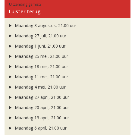
Uitzending gemist?
Luister terug
Maandag 3 augustus, 21.00 uur
Maandag 27 juli, 21.00 uur
Maandag 1 juni, 21.00 uur
Maandag 25 mei, 21.00 uur
Maandag 18 mei, 21.00 uur
Maandag 11 mei, 21.00 uur
Maandag 4 mei, 21.00 uur
Maandag 27 april, 21.00 uur
Maandag 20 april, 21.00 uur
Maandag 13 april, 21.00 uur
Maandag 6 april, 21.00 uur