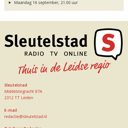
Maandag 16 september, 21.00 uur
Sleutelstad
Middelstegracht 87A
2312 TT Leiden
E-mail
redactie@sleutelstad.nl