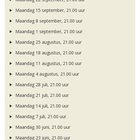
Maandag 15 september, 21.00 uur
Maandag 8 september, 21.00 uur
Maandag 1 september, 21.00 uur
Maandag 25 augustus, 21.00 uur
Maandag 18 augustus, 21.00 uur
Maandag 11 augustus, 21.00 uur
Maandag 4 augustus, 21.00 uur
Maandag 28 juli, 21.00 uur
Maandag 21 juli, 21.00 uur
Maandag 14 juli, 21.00 uur
Maandag 7 juli, 21.00 uur
Maandag 30 juni, 21.00 uur
Maandag 23 juni, 21.00 uur