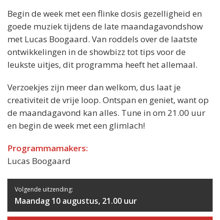
Begin de week met een flinke dosis gezelligheid en
goede muziek tijdens de late maandagavondshow
met Lucas Boogaard. Van roddels over de laatste
ontwikkelingen in de showbizz tot tips voor de
leukste uitjes, dit programma heeft het allemaal.
Verzoekjes zijn meer dan welkom, dus laat je
creativiteit de vrije loop. Ontspan en geniet, want op
de maandagavond kan alles. Tune in om 21.00 uur
en begin de week met een glimlach!
Programmamakers:
Lucas Boogaard
Volgende uitzending:
Maandag 10 augustus, 21.00 uur