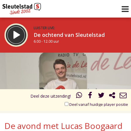
LUISTER LIVE:
De ochtend van Sleutelstad
6.00 - 12.00 uur
STRAKS:
De middag van Sleutelstad
21.00
22.00
12.00 - 18.00 uur
uur 1 van 2
Vorig uur
Volgend uur
Inklappen
Deel deze uitzending!
Deel vanaf huidige player positie
De avond met Lucas Boogaard