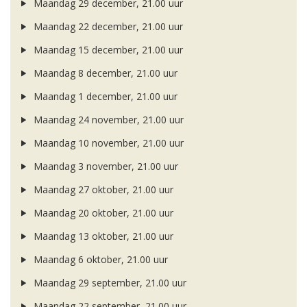
Maandag 29 december, 21.00 uur
Maandag 22 december, 21.00 uur
Maandag 15 december, 21.00 uur
Maandag 8 december, 21.00 uur
Maandag 1 december, 21.00 uur
Maandag 24 november, 21.00 uur
Maandag 10 november, 21.00 uur
Maandag 3 november, 21.00 uur
Maandag 27 oktober, 21.00 uur
Maandag 20 oktober, 21.00 uur
Maandag 13 oktober, 21.00 uur
Maandag 6 oktober, 21.00 uur
Maandag 29 september, 21.00 uur
Maandag 22 september, 21.00 uur