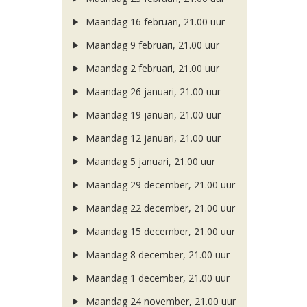
Maandag 16 februari, 21.00 uur
Maandag 9 februari, 21.00 uur
Maandag 2 februari, 21.00 uur
Maandag 26 januari, 21.00 uur
Maandag 19 januari, 21.00 uur
Maandag 12 januari, 21.00 uur
Maandag 5 januari, 21.00 uur
Maandag 29 december, 21.00 uur
Maandag 22 december, 21.00 uur
Maandag 15 december, 21.00 uur
Maandag 8 december, 21.00 uur
Maandag 1 december, 21.00 uur
Maandag 24 november, 21.00 uur