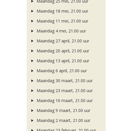
Maandag 25 mei, 21.00 uur
Maandag 18 mei, 21.00 uur
Maandag 11 mei, 21.00 uur
Maandag 4 mei, 21.00 uur
Maandag 27 april, 21.00 uur
Maandag 20 april, 21.00 uur
Maandag 13 april, 21.00 uur
Maandag 6 april, 21.00 uur
Maandag 30 maart, 21.00 uur
Maandag 23 maart, 21.00 uur
Maandag 16 maart, 21.00 uur
Maandag 9 maart, 21.00 uur
Maandag 2 maart, 21.00 uur
Maandag 23 februari, 21.00 uur