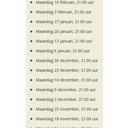
Maandag 10 februari, 21.00 uur
Maandag 3 februari, 21.00 uur
Maandag 27 januari, 21.00 uur
Maandag 20 januari, 21.00 uur
Maandag 13 januari, 21.00 uur
Maandag 6 januari, 21.00 uur
Maandag 30 december, 21.00 uur
Maandag 23 december, 21.00 uur
Maandag 16 december, 21.00 uur
Maandag 9 december, 21.00 uur
Maandag 2 december, 21.00 uur
Maandag 25 november, 21.00 uur
Maandag 18 november, 21.00 uur