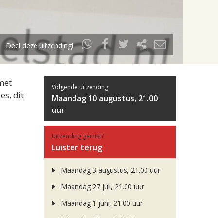
Deel deze uitzending!
met
Volgende uitzending:
es, dit
Maandag 10 augustus, 21.00
uur
Uitzending gemist?
Luister terug
Maandag 3 augustus, 21.00 uur
Maandag 27 juli, 21.00 uur
Maandag 1 juni, 21.00 uur