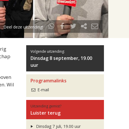
Deel deze uitzending!
rig
Volgende uitzending:
schap
Dinsdag 8 september, 19.00
uur
boven
Programmalinks
en. Wil
E-mail
Uitzending gemist?
Luister terug
Dinsdag 7 juli, 19.00 uur