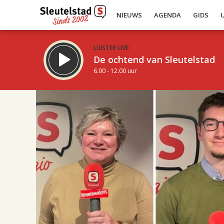
NIEUWS
AGENDA
GIDS
LUISTER LIVE:
De ochtend van Sleutelstad
6.00 - 12.00 uur
19.00
Inklappen