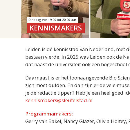
Dinsdag van 19.00 tot 20.00 uur
KENNISMAKERS
Leiden is dé kennisstad van Nederland, met de
bestaan vierde. In 2025 was Leiden ook de N
dat naast de universiteit ook een hogeschool
Daarnaast is er het toonaangevende Bio Scie
zich moet dulden. En dan zijn er de vele muse
je de redactie tippen? Heb je een heel goed i
kennismakers@sleutelstad.nl
Programmamakers:
Gerry van Bakel, Nancy Glazer, Olivia Holtey, 