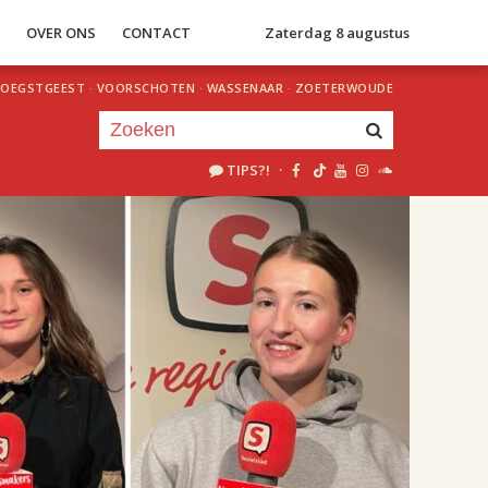
S
OVER ONS
CONTACT
Zaterdag 8 augustus
OEGSTGEEST
·
VOORSCHOTEN
·
WASSENAAR
·
ZOETERWOUDE
TIPS?!
·
Je luistert nu naar
uur 1 van 2
«
Vorig uur
Volgend uur
»
20.00