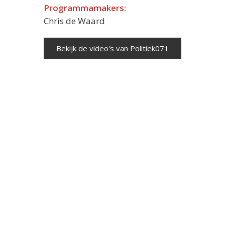
Programmamakers:
Chris de Waard
Bekijk de video's van Politiek071