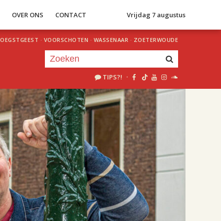
S
OVER ONS
CONTACT
Vrijdag 7 augustus
OEGSTGEEST
·
VOORSCHOTEN
·
WASSENAAR
·
ZOETERWOUDE
TIPS?!
·
Je luistert nu naar
uur 1 van 2
«
Vorig uur
Volgend uur
»
20.00