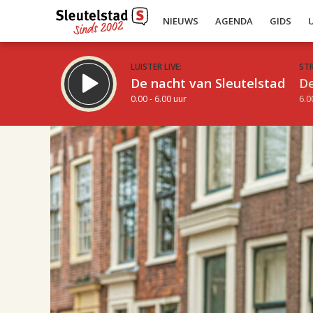
NIEUWS
AGENDA
GIDS
LUISTER LIVE:
ST
De nacht van Sleutelstad
De
0.00 - 6.00 uur
6.0
19.00
Inklappen