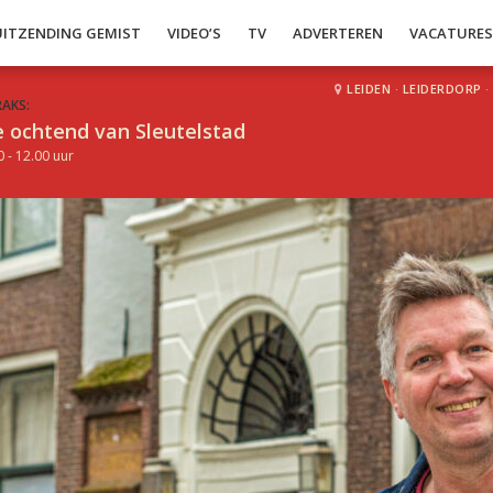
UITZENDING GEMIST
VIDEO’S
TV
ADVERTEREN
VACATURE
LEIDEN
·
LEIDERDORP
·
RAKS:
 ochtend van Sleutelstad
0 - 12.00 uur