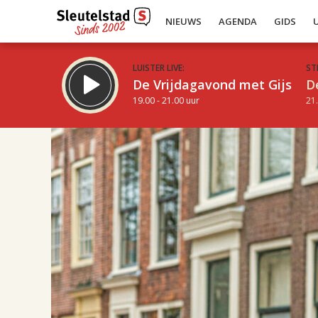
NIEUWS
AGENDA
GIDS
LUISTER LIVE:
ST
De Vrijdagavond met Gijs
D
19.00 - 21.00 uur
21.
19.00
Inklappen