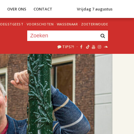
S
OVER ONS
CONTACT
Vrijdag 7 augustus
OEGSTGEEST
·
VOORSCHOTEN
·
WASSENAAR
·
ZOETERWOUDE
TIPS?!
·
Je luistert nu naar
uur 1 van 2
«
Vorig uur
Volgend uur
»
20.00