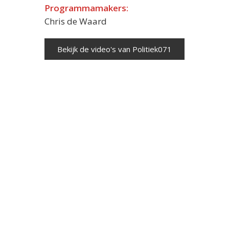
Programmamakers:
Chris de Waard
Bekijk de video's van Politiek071