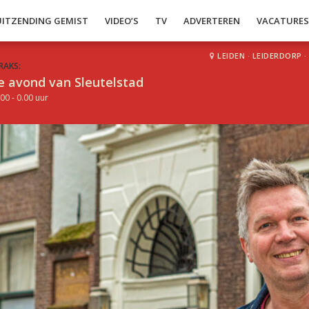
UITZENDING GEMIST
VIDEO’S
TV
ADVERTEREN
VACATURE
LEIDEN
·
LEIDERDORP
·
RAKS:
e avond van Sleutelstad
00 - 0.00 uur