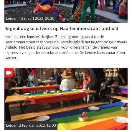
Leiden, 13 maart 2022, 20:30
Regenboogkunstwerk op Haarlemmerstraat onthuld
Leiden is een kunstwerk rijker. Zaterdagmiddag werd op de
Haarlemmerstraat tegenover de Hartebrugkerk het Regenboogkunstwerk
onthuld. Het beeld staat symbool voor diversiteit en de vrijheid van
expressie van gender en seksuele oriëntatie. De Leidse kunstenaar Koen
Hauser...
Leiden, 2 februari 2022, 12:00