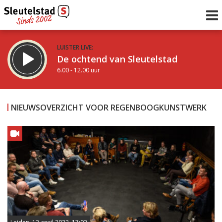
LUISTER LIVE:
De ochtend van Sleutelstad
6.00 - 12.00 uur
STRAKS:
De middag van Sleutelstad
NIEUWSOVERZICHT VOOR REGENBOOGKUNSTWERK
12.00 - 18.00 uur
uur 1 van 0
Vorig uur
Volgend uur
Inklappen