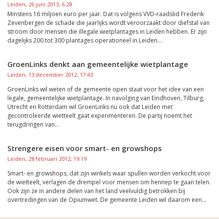
Leiden, 26 juni 2013, 6:28
Minstens 16 miljoen euro per jaar. Dat is volgens VVD-raadslid Frederik
Zevenbergen de schade die jaarlijks wordt veroorzaakt door diefstal van
stroom door mensen die illegale wietplantages in Leiden hebben. Er zijn
dagelijks 200 tot 300 plantages operationeel in Leiden....
GroenLinks denkt aan gemeentelijke wietplantage
Leiden, 13 december 2012, 17:43
GroenLinks wil weten of de gemeente open staat voor het idee van een
legale, gemeentelijke wietplantage. In navolging van Eindhoven, Tilburg,
Utrecht en Rotterdam wil GroenLinks nu ook dat Leiden met
gecontroleerde wietteelt gaat experimenteren. De partij noemt het
terugdringen van...
Strengere eisen voor smart- en growshops
Leiden, 28 februari 2012, 19:19
Smart- en growshops, dat zijn winkels waar spullen worden verkocht voor
de wietteelt, verlagen de drempel voor mensen om hennep te gaan telen.
Ook zijn ze in andere delen van het land veelvuldig betrokken bij
overtredingen van de Opiumwet. De gemeente Leiden wil daarom een...