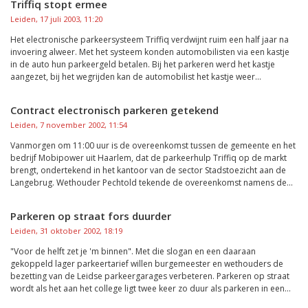
Triffiq stopt ermee
Leiden, 17 juli 2003, 11:20
Het electronische parkeersysteem Triffiq verdwijnt ruim een half jaar na
invoering alweer. Met het systeem konden automobilisten via een kastje
in de auto hun parkeergeld betalen. Bij het parkeren werd het kastje
aangezet, bij het wegrijden kan de automobilist het kastje weer...
Contract electronisch parkeren getekend
Leiden, 7 november 2002, 11:54
Vanmorgen om 11:00 uur is de overeenkomst tussen de gemeente en het
bedrijf Mobipower uit Haarlem, dat de parkeerhulp Triffiq op de markt
brengt, ondertekend in het kantoor van de sector Stadstoezicht aan de
Langebrug. Wethouder Pechtold tekende de overeenkomst namens de...
Parkeren op straat fors duurder
Leiden, 31 oktober 2002, 18:19
"Voor de helft zet je 'm binnen". Met die slogan en een daaraan
gekoppeld lager parkeertarief willen burgemeester en wethouders de
bezetting van de Leidse parkeergarages verbeteren. Parkeren op straat
wordt als het aan het college ligt twee keer zo duur als parkeren in een...