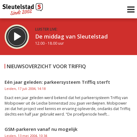
LUISTER LIVE:
De middag van Sleutelstad
12.00 - 18.00 uur
STRAKS:
De avond van Sleutelstad
NIEUWSOVERZICHT VOOR TRIFFIQ
18.00 - 21.00 uur
uur 1 van 0
Vorig uur
Volgend uur
Eén jaar geleden: parkeersysteem Triffiq sterft
Leiden, 17 juli 2004, 14:18
Inklappen
Exact een jaar geleden werd bekend dat het parkeersysteem Triffiq van
Mobipower uit de Leidse binnenstad zou gaan verdwijnen. Mobipower
zei dat het project veel kennis en ervaring opleverde, ondanks dat Triffiq
slechts een half jaar gebruikt werd. "De proefperiode heeft...
GSM-parkeren vanaf nu mogelijk
Leiden, 13 mei 2004, 10:34