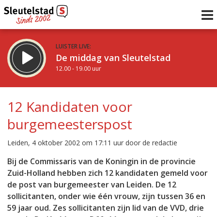
LUISTER LIVE:
De middag van Sleutelstad
12.00 - 19.00 uur
STRAKS:
De avond van Sleutelstad
12 Kandidaten voor
19.00 - 22.00 uur
burgemeesterspost
uur 1 van 0
Vorig uur
Volgend uur
Leiden, 4 oktober 2002 om 17:11 uur door de redactie
Inklappen
Bij de Commissaris van de Koningin in de provincie
Zuid-Holland hebben zich 12 kandidaten gemeld voor
de post van burgemeester van Leiden. De 12
sollicitanten, onder wie één vrouw, zijn tussen 36 en
59 jaar oud. Zes sollicitanten zijn lid van de VVD, drie