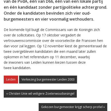
van de PvdA, één van D66, één van een lokale partij
en één kandidaat zonder partijpolitieke achtergrond.
Onder de kandidaten bevinden zich vier oud-
burgemeesters en vier voormalig wethouders.
De komende tijd buigt de Commissaris van de Koningin zich
over de sollicitaties. Op 17 oktober vergadert de
vertrouwenscommissie over de voorselectie die Franssen hen
dan voor zal leggen. Op 12 november kiest de gemeenteraad de
twee overgebleven kandidaten die een maand later zullen
opkomen in het referendum op 11 december, waarbij
de inwoners van Leiden kunnen kiezen tussen deze
twee kandidaten.
Leiden
Verkiezing burgemeester Leiden 2003
« Christen Unie wil veiligere Zoeterwoudsesingel
Gekozen burgemeester krijgt scherp profiel »