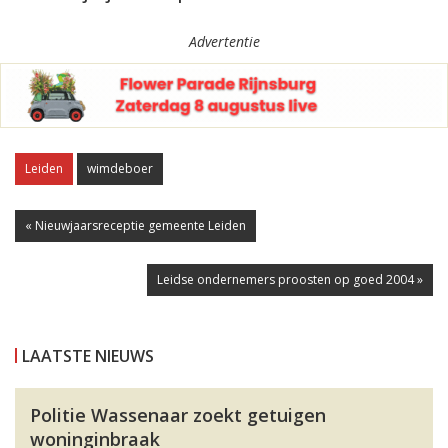
Advertentie
Leiden
wimdeboer
« Nieuwjaarsreceptie gemeente Leiden
Leidse ondernemers proosten op goed 2004 »
LAATSTE NIEUWS
Politie Wassenaar zoekt getuigen
woninginbraak