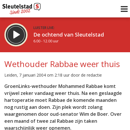
LUISTER LIVE:
De ochtend van Sleutelstad
6.00 - 12.00 uur
STRAKS:
De middag van Sleutelstad
Wethouder Rabbae weer thuis
12.00 - 18.00 uur
uur 1 van 0
Vorig uur
Volgend uur
Leiden, 7 januari 2004 om 2:18 uur door de redactie
Inklappen
GroenLinks-wethouder Mohammed Rabbae komt
vrijwel zeker vandaag weer thuis. Na een geslaagde
hartoperatie moet Rabbae de komende maanden
nog rustig aan doen. Zijn plek wordt zolang
waargenomen door oud-senator Wim de Boer. Over
een maand of twee zal Rabbae zijn taken
waarschijnlijk weer opnemen.