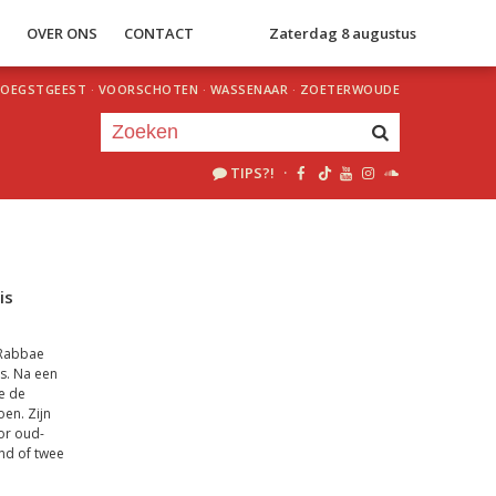
S
OVER ONS
CONTACT
Zaterdag 8 augustus
OEGSTGEEST
·
VOORSCHOTEN
·
WASSENAAR
·
ZOETERWOUDE
TIPS?!
·
Je luistert nu naar
uur 1 van 0
«
Vorig uur
Volgend uur
»
is
Rabbae
s. Na een
e de
en. Zijn
or oud-
nd of twee