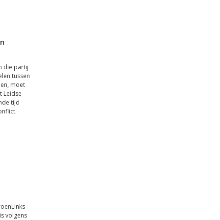
in
 die partij
elen tussen
den, moet
t Leidse
de tijd
flict.
roenLinks
is volgens