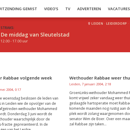
UITZENDING GEMIST
VIDEO’S
TV
ADVERTEREN
VACATURE
LEIDEN
·
LEIDERDORP
·
STRAKS:
De middag van Sleutelstad
12.00 - 17.00 uur
r Rabbae volgende week
Wethouder Rabbae weer thu
Leiden, 7 januari 2004, 2:18
mei 2004, 0:17
GroenLinks-wethouder Mohammed 
komt vrijwel zeker vandaag weer thui
e woensdag beslissen de leden van
geslaagde hartoperatie moet Rabba
 in Leiden wie de opvolger van de
komende maanden nog rustig aan do
l afgetreden wethouder Mohammed
plek wordt zolang waargenomen do
rdt. Donderdag 3 juni wordt de
senator Wim de Boer. Over een maa
houder waarschijnlijk door de
zal Rabbae zijn taken...
-fractie gepresenteerd. In de
en van het Leidse...