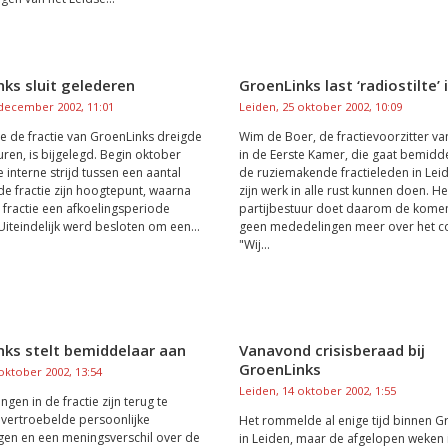
ks sluit gelederen
GroenLinks last ‘radiostilte’ 
 december 2002, 11:01
Leiden, 25 oktober 2002, 10:09
ie de fractie van GroenLinks dreigde
Wim de Boer, de fractievoorzitter van
uren, is bijgelegd. Begin oktober
in de Eerste Kamer, die gaat bemidd
 interne strijd tussen een aantal
de ruziemakende fractieleden in Lei
de fractie zijn hoogtepunt, waarna
zijn werk in alle rust kunnen doen. He
 fractie een afkoelingsperiode
partijbestuur doet daarom de komen
 Uiteindelijk werd besloten om een...
geen mededelingen meer over het con
"Wij...
nks stelt bemiddelaar aan
Vanavond crisisberaad bij
GroenLinks
oktober 2002, 13:54
Leiden, 14 oktober 2002, 1:55
gen in de fractie zijn terug te
vertroebelde persoonlijke
Het rommelde al enige tijd binnen G
en en een meningsverschil over de
in Leiden, maar de afgelopen weken 