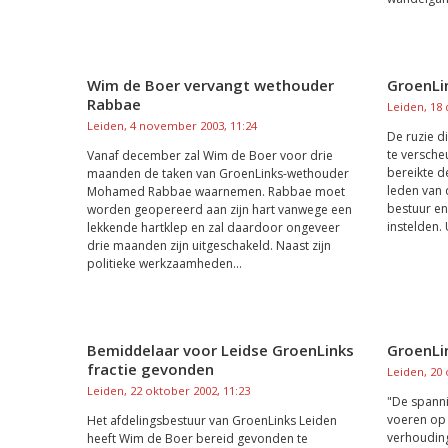
Wim de Boer vervangt wethouder
GroenLin
Rabbae
Leiden, 18
Leiden, 4 november 2003, 11:24
De ruzie d
te versche
Vanaf december zal Wim de Boer voor drie
bereikte de
maanden de taken van GroenLinks-wethouder
leden van 
Mohamed Rabbae waarnemen. Rabbae moet
bestuur en
worden geopereerd aan zijn hart vanwege een
instelden.
lekkende hartklep en zal daardoor ongeveer
drie maanden zijn uitgeschakeld. Naast zijn
politieke werkzaamheden...
Bemiddelaar voor Leidse GroenLinks
GroenLi
fractie gevonden
Leiden, 20 
Leiden, 22 oktober 2002, 11:23
"De spannin
voeren op 
Het afdelingsbestuur van GroenLinks Leiden
verhouding
heeft Wim de Boer bereid gevonden te