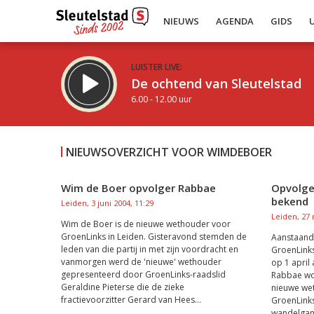
NIEUWS
AGENDA
GIDS
LUISTER LIVE:
De ochtend van Sleutelstad
6.00 - 12.00 uur
NIEUWSOVERZICHT VOOR WIMDEBOER
Wim de Boer opvolger Rabbae
Opvolge
bekend
Inklappen
Leiden, 3 juni 2004, 11:29
Leiden, 27 
Wim de Boer is de nieuwe wethouder voor
GroenLinks in Leiden. Gisteravond stemden de
Aanstaand
leden van die partij in met zijn voordracht en
GroenLinks
vanmorgen werd de 'nieuwe' wethouder
op 1 apri
gepresenteerd door GroenLinks-raadslid
Rabbae wo
Geraldine Pieterse die de zieke
nieuwe wet
fractievoorzitter Gerard van Hees...
GroenLinks
wandelgang