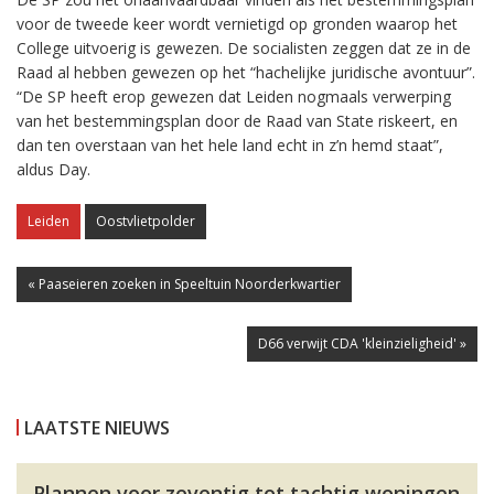
voor de tweede keer wordt vernietigd op gronden waarop het
College uitvoerig is gewezen. De socialisten zeggen dat ze in de
Raad al hebben gewezen op het “hachelijke juridische avontuur”.
“De SP heeft erop gewezen dat Leiden nogmaals verwerping
van het bestemmingsplan door de Raad van State riskeert, en
dan ten overstaan van het hele land echt in z’n hemd staat”,
aldus Day.
Leiden
Oostvlietpolder
« Paaseieren zoeken in Speeltuin Noorderkwartier
D66 verwijt CDA 'kleinzieligheid' »
LAATSTE NIEUWS
Plannen voor zeventig tot tachtig woningen