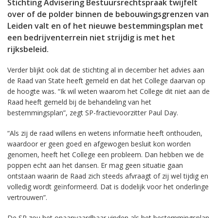
Stichting Advisering Bestuursrechtspraak twijfelt
over of de polder binnen de bebouwingsgrenzen van
Leiden valt en of het nieuwe bestemmingsplan met
een bedrijventerrein niet strijdig is met het
rijksbeleid.
Verder blijkt ook dat de stichting al in december het advies aan
de Raad van State heeft gemeld en dat het College daarvan op
de hoogte was. “Ik wil weten waarom het College dit niet aan de
Raad heeft gemeld bij de behandeling van het
bestemmingsplan”, zegt SP-fractievoorzitter Paul Day.
“Als zij de raad willens en wetens informatie heeft onthouden,
waardoor er geen goed en afgewogen besluit kon worden
genomen, heeft het College een probleem. Dan hebben we de
poppen echt aan het dansen. Er mag geen situatie gaan
ontstaan waarin de Raad zich steeds afvraagt of zij wel tijdig en
volledig wordt geïnformeerd. Dat is dodelijk voor het onderlinge
vertrouwen”.
De SP zou het onaanvaardbaar vinden als het bestemmingsplan