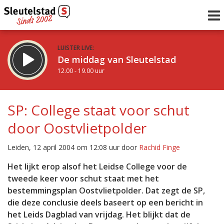
LUISTER LIVE:
De middag van Sleutelstad
12.00 - 19.00 uur
STRAKS:
De avond van Sleutelstad
SP: College staat voor schut
19.00 - 22.00 uur
door Oostvlietpolder
uur 1 van 0
Vorig uur
Volgend uur
Leiden, 12 april 2004 om 12:08 uur door
Rachid Finge
Inklappen
Het lijkt erop alsof het Leidse College voor de
tweede keer voor schut staat met het
bestemmingsplan Oostvlietpolder. Dat zegt de SP,
die deze conclusie deels baseert op een bericht in
het Leids Dagblad van vrijdag. Het blijkt dat de