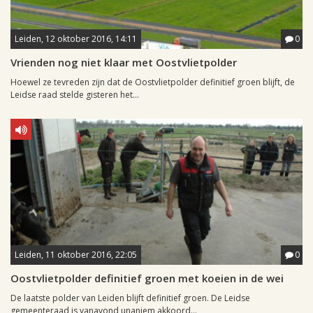
Leiden, 12 oktober 2016, 14:11
0
Vrienden nog niet klaar met Oostvlietpolder
Hoewel ze tevreden zijn dat de Oostvlietpolder definitief groen blijft, de
Leidse raad stelde gisteren het...
Leiden, 11 oktober 2016, 22:05
0
Oostvlietpolder definitief groen met koeien in de wei
De laatste polder van Leiden blijft definitief groen. De Leidse
gemeenteraad is vanavond unaniem akkoord...