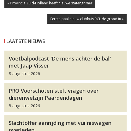
« Provincie Zuid-Holland heeft nieuwe statengriffier
Eerste paal nieuw clubhuis RCL de grond in »
LAATSTE NIEUWS
Voetbalpodcast 'De mens achter de bal'
met Jaap Visser
8 augustus 2026
PRO Voorschoten stelt vragen over
dierenwelzijn Paardendagen
8 augustus 2026
Slachtoffer aanrijding met vuilniswagen
overleden