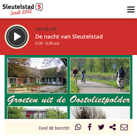
LUISTER LIVE:
De nacht van Sleutelstad
0.00 - 6.00 uur
STRAKS:
De ochtend van Sleutelstad
6.00 - 12.00 uur
uur 1 van 0
Vorig uur
Volgend uur
Inklappen
Deel dit bericht!