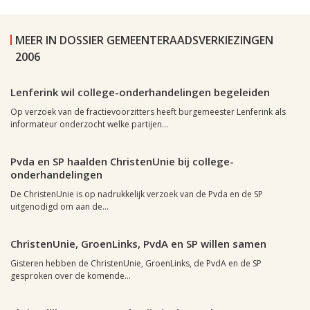
MEER IN DOSSIER GEMEENTERAADSVERKIEZINGEN
2006
Leiden, 15 maart 2006, 19:44
0
Lenferink wil college-onderhandelingen begeleiden
Op verzoek van de fractievoorzitters heeft burgemeester Lenferink als
informateur onderzocht welke partijen...
Leiden, 15 maart 2006, 19:34
0
Pvda en SP haalden ChristenUnie bij college-
onderhandelingen
De ChristenUnie is op nadrukkelijk verzoek van de Pvda en de SP
uitgenodigd om aan de...
Leiden, 15 maart 2006, 08:34
0
ChristenUnie, GroenLinks, PvdA en SP willen samen
Gisteren hebben de ChristenUnie, GroenLinks, de PvdA en de SP
gesproken over de komende...
Leiden, 15 maart 2006, 01:37
0