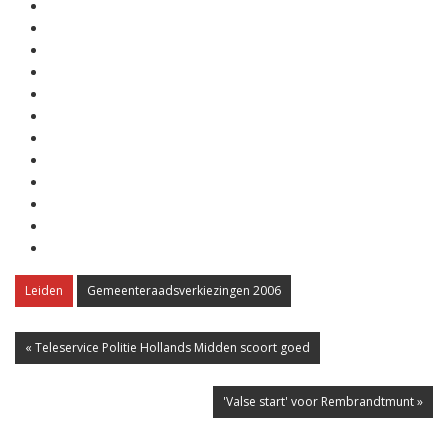
Leiden
Gemeenteraadsverkiezingen 2006
« Teleservice Politie Hollands Midden scoort goed
'Valse start' voor Rembrandtmunt »