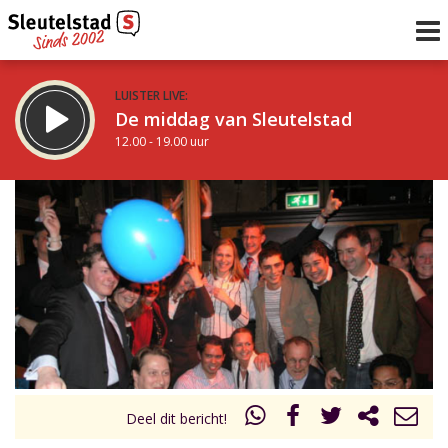
LUISTER LIVE:
De middag van Sleutelstad
12.00 - 19.00 uur
STRAKS:
De avond van Sleutelstad
19.00 - 22.00 uur
uur 1 van 0
Vorig uur
Volgend uur
Inklappen
Deel dit bericht!