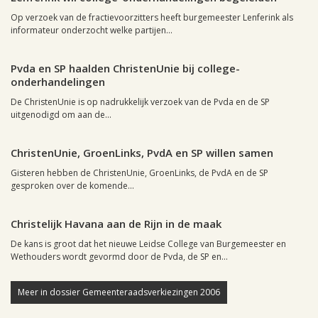
Op verzoek van de fractievoorzitters heeft burgemeester Lenferink als
informateur onderzocht welke partijen...
Leiden, 15 maart 2006, 19:34
0
Pvda en SP haalden ChristenUnie bij college-
onderhandelingen
De ChristenUnie is op nadrukkelijk verzoek van de Pvda en de SP
uitgenodigd om aan de...
Leiden, 15 maart 2006, 08:34
0
ChristenUnie, GroenLinks, PvdA en SP willen samen
Gisteren hebben de ChristenUnie, GroenLinks, de PvdA en de SP
gesproken over de komende...
Leiden, 15 maart 2006, 01:37
0
Christelijk Havana aan de Rijn in de maak
De kans is groot dat het nieuwe Leidse College van Burgemeester en
Wethouders wordt gevormd door de Pvda, de SP en...
Meer in dossier Gemeenteraadsverkiezingen 2006