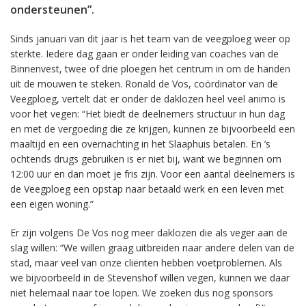
ondersteunen”.
Sinds januari van dit jaar is het team van de veegploeg weer op
sterkte. Iedere dag gaan er onder leiding van coaches van de
Binnenvest, twee of drie ploegen het centrum in om de handen
uit de mouwen te steken. Ronald de Vos, coördinator van de
Veegploeg, vertelt dat er onder de daklozen heel veel animo is
voor het vegen: “Het biedt de deelnemers structuur in hun dag
en met de vergoeding die ze krijgen, kunnen ze bijvoorbeeld een
maaltijd en een overnachting in het Slaaphuis betalen. En ’s
ochtends drugs gebruiken is er niet bij, want we beginnen om
12:00 uur en dan moet je fris zijn. Voor een aantal deelnemers is
de Veegploeg een opstap naar betaald werk en een leven met
een eigen woning.”
Er zijn volgens De Vos nog meer daklozen die als veger aan de
slag willen: “We willen graag uitbreiden naar andere delen van de
stad, maar veel van onze cliënten hebben voetproblemen. Als
we bijvoorbeeld in de Stevenshof willen vegen, kunnen we daar
niet helemaal naar toe lopen. We zoeken dus nog sponsors