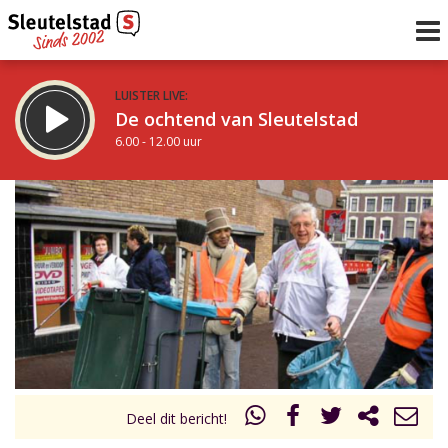
LUISTER LIVE:
De ochtend van Sleutelstad
6.00 - 12.00 uur
STRAKS:
De middag van Sleutelstad
12.00 - 17.00 uur
uur 1 van 0
Vorig uur
Volgend uur
Inklappen
Deel dit bericht!