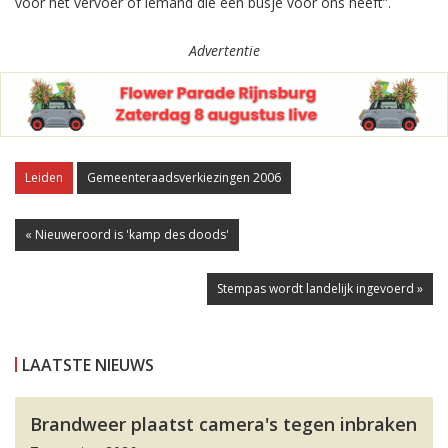
voor het vervoer of iemand die een busje voor ons heeft”.
Advertentie
Leiden
Gemeenteraadsverkiezingen 2006
« Nieuweroord is 'kamp des doods'
Stempas wordt landelijk ingevoerd »
LAATSTE NIEUWS
Brandweer plaatst camera's tegen inbraken