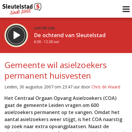
LUISTER LIVE:
De ochtend van Sleutelstad
6.00 - 12.00 uur
STRAKS:
De middag van Sleutelstad
Gemeente wil asielzoekers
12.00 - 17.00 uur
permanent huisvesten
uur 1 van 0
Vorig uur
Volgend uur
Leiden, 30 augustus 2007 om 23:47 uur door
Chris de Waard
Inklappen
Het Centraal Orgaan Opvang Asielzoekers (COA)
gaat de gemeente Leiden vragen om 600
asielzoekers permanent op te vangen. Omdat het
aantal asielzoekers weer stijgt, is het COA naarstig
op zoek naar extra opvangplaatsen. Naast de