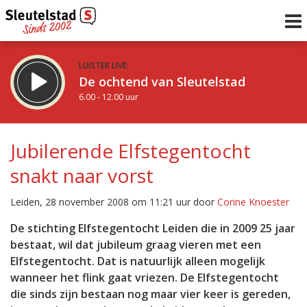
LUISTER LIVE:
De ochtend van Sleutelstad
6.00 - 12.00 uur
STRAKS:
De middag van Sleutelstad
Jubilerende Elfstegentocht
12.00 - 18.00 uur
snakt naar vorst
uur 1 van 0
Vorig uur
Volgend uur
Leiden, 28 november 2008 om 11:21 uur door
Corine Knoester
Inklappen
De stichting Elfstegentocht Leiden die in 2009 25 jaar
bestaat, wil dat jubileum graag vieren met een
Elfstegentocht. Dat is natuurlijk alleen mogelijk
wanneer het flink gaat vriezen. De Elfstegentocht
die sinds zijn bestaan nog maar vier keer is gereden,