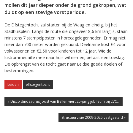
mollen dit jaar dieper onder de grond gekropen, wat
duidt op een stevige vorstperiode.
De Elfstegentocht zal starten bij de Waag en eindigt bij het
Stadhuisplein. Langs de route die ongeveer 8,6 km lang is, staan
minstens 7 stempelposten in horecagelegenheden. Er mag niet
meer dan 700 meter worden gekluund. Deelname kost €4 voor
volwassenen en €2,50 voor kinderen tot 12 jaar. Wie de
lustrummedaille mee naar huis wil nemen, betaalt een toeslag.
De opbrengst van de tocht gaat naar Leidse goede doelen of
bestemmingen.
Leiden
elfstegentocht
« Disco dinosaurus Joost van Bellen viert 25-jarig jubileum bij LVC...
Structuurvisie 2009-2025 vastgesteld »