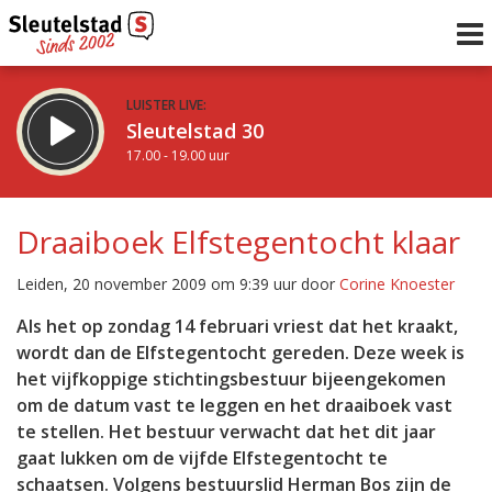
LUISTER LIVE:
Sleutelstad 30
17.00 - 19.00 uur
STRAKS:
De avond van Sleutelstad
Draaiboek Elfstegentocht klaar
19.00 - 0.00 uur
uur 1 van 0
Vorig uur
Volgend uur
Leiden, 20 november 2009 om 9:39 uur door
Corine Knoester
Inklappen
Als het op zondag 14 februari vriest dat het kraakt,
wordt dan de Elfstegentocht gereden. Deze week is
het vijfkoppige stichtingsbestuur bijeengekomen
om de datum vast te leggen en het draaiboek vast
te stellen. Het bestuur verwacht dat het dit jaar
gaat lukken om de vijfde Elfstegentocht te
schaatsen. Volgens bestuurslid Herman Bos zijn de