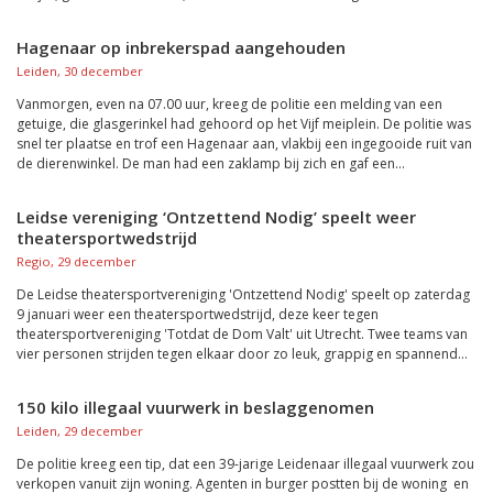
Hagenaar op inbrekerspad aangehouden
Leiden, 30 december
Vanmorgen, even na 07.00 uur, kreeg de politie een melding van een
getuige, die glasgerinkel had gehoord op het Vijf meiplein. De politie was
snel ter plaatse en trof een Hagenaar aan, vlakbij een ingegooide ruit van
de dierenwinkel. De man had een zaklamp bij zich en gaf een...
Leidse vereniging ‘Ontzettend Nodig’ speelt weer
theatersportwedstrijd
Regio, 29 december
De Leidse theatersportvereniging 'Ontzettend Nodig' speelt op zaterdag
9 januari weer een theatersportwedstrijd, deze keer tegen
theatersportvereniging 'Totdat de Dom Valt' uit Utrecht. Twee teams van
vier personen strijden tegen elkaar door zo leuk, grappig en spannend...
150 kilo illegaal vuurwerk in beslaggenomen
Leiden, 29 december
De politie kreeg een tip, dat een 39-jarige Leidenaar illegaal vuurwerk zou
verkopen vanuit zijn woning. Agenten in burger postten bij de woning en