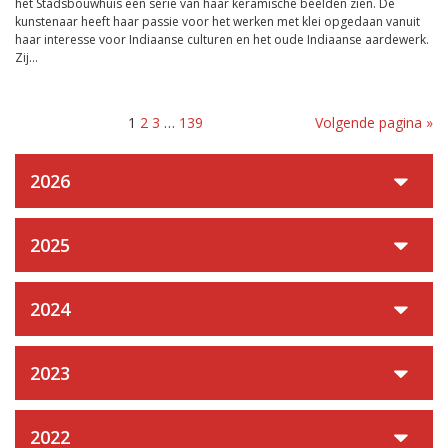
het Stadsbouwhuis een serie van haar keramische beelden zien. De
kunstenaar heeft haar passie voor het werken met klei opgedaan vanuit
haar interesse voor Indiaanse culturen en het oude Indiaanse aardewerk.
Zij...
1
2
3
…
139
Volgende pagina »
2026
2025
2024
2023
2022