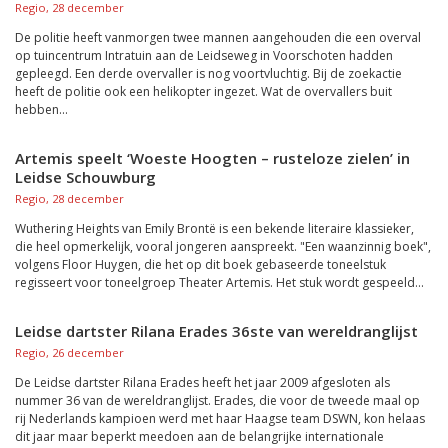
Regio, 28 december
De politie heeft vanmorgen twee mannen aangehouden die een overval
op tuincentrum Intratuin aan de Leidseweg in Voorschoten hadden
gepleegd. Een derde overvaller is nog voortvluchtig. Bij de zoekactie
heeft de politie ook een helikopter ingezet. Wat de overvallers buit
hebben...
Artemis speelt ‘Woeste Hoogten – rusteloze zielen’ in
Leidse Schouwburg
Regio, 28 december
Wuthering Heights van Emily Brontë is een bekende literaire klassieker,
die heel opmerkelijk, vooral jongeren aanspreekt. "Een waanzinnig boek",
volgens Floor Huygen, die het op dit boek gebaseerde toneelstuk
regisseert voor toneelgroep Theater Artemis. Het stuk wordt gespeeld...
Leidse dartster Rilana Erades 36ste van wereldranglijst
Regio, 26 december
De Leidse dartster Rilana Erades heeft het jaar 2009 afgesloten als
nummer 36 van de wereldranglijst. Erades, die voor de tweede maal op
rij Nederlands kampioen werd met haar Haagse team DSWN, kon helaas
dit jaar maar beperkt meedoen aan de belangrijke internationale