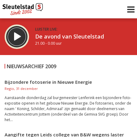
LUISTER LIVE:
De avond van Sleutelstad
21.00 - 0.00 uur
STRAKS:
De nacht van Sleutelstad
NIEUWSARCHIEF 2009
0.00 - 6.00 uur
uur 1 van 0
Vorig uur
Volgend uur
Bijzondere fotoserie in Nieuwe Energie
Regio, 31 december
Inklappen
Aanstaande donderdag zal burgemeester Lenferink een bijzondere foto-
expositie openen in het gebouw Nieuwe Energie. De fotoseries, onder de
naam ' Koning, Schilder, Admiraal' zijn gemaakt door deelnemers van
Activiteitencentrum Jottem (onderdeel van de Gemiva SVG groep). Door
het...
Aangifte tegen Leids college van B&W wegens laster