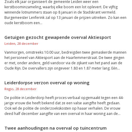
Zoals elk jaar organiseert de gemeente Leiden weer een
kerstboominzameling, waarbij elke boom een lot oplevert. De vijftig
winnende lotnummers staan op 8 januari in de Stadskrant vermeld.
Burgemeester Lenferink zal op 13 januari de prijzen uitreiken. Zo kan een
oude kerstboom een...
Getuigen gezocht gewapende overval Aktiesport
Leiden, 28 december
Vanmorgen, omstreeks 10.00 uur, bedreigden twee gemaskerde mannen
het personeel van Aktiesport aan de Haarlemmerstraat. De twee gingen
er met, onder andere, geld vandoor via de zijkant van het pand aan de
Oude Rijn. De overvallers zijn ongeveer 1.80 en 1.87 meter lang. Eén...
Leiderdorpse verzon overval op woning
Regio, 28 december
De politie in Leiderdorp heeft proces verbaal opgemaakt tegen een 44-
jarige vrouw die heeft bekend dat ze een valse aangifte heeft gedaan.
Ook wil de politie de onderzoekskosten op haaar verhalen. De vrouw
deed half december aangifte van een overval in haar woning aan de...
Twee aanhoudingen na overval op tuincentrum