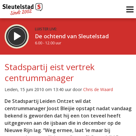
LUISTER LIVE:
De ochtend van Sleutelstad
6.00 - 12.00 uur
STRAKS:
De middag van Sleutelstad
Stadspartij eist vertrek
12.00 - 18.00 uur
centrummanager
uur 1 van 0
Vorig uur
Volgend uur
Leiden, 15 juni 2010 om 13:40 uur door
Chris de Waard
Inklappen
De Stadspartij Leiden Ontzet wil dat
centrummanager Joost Bleijie opstapt nadat vandaag
bekend is geworden dat hij een ton teveel heeft
uitgegeven aan de ijsbaan die in december op de
Nieuwe Rijn lag. “Weg ermee, laat ‘ie maar bij