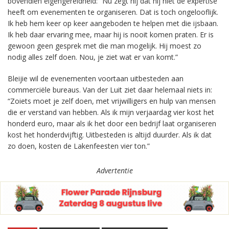
bovendien eigengereidheid: “Nu zegt hij dat hij niet de expertise
heeft om evenementen te organiseren. Dat is toch ongelooflijk.
Ik heb hem keer op keer aangeboden te helpen met die ijsbaan.
Ik heb daar ervaring mee, maar hij is nooit komen praten. Er is
gewoon geen gesprek met die man mogelijk. Hij moest zo
nodig alles zelf doen. Nou, je ziet wat er van komt.”
Bleijie wil de evenementen voortaan uitbesteden aan
commerciële bureaus. Van der Luit ziet daar helemaal niets in:
“Zoiets moet je zelf doen, met vrijwilligers en hulp van mensen
die er verstand van hebben. Als ik mijn verjaardag vier kost het
honderd euro, maar als ik het door een bedrijf laat organiseren
kost het honderdvijftig. Uitbesteden is altijd duurder. Als ik dat
zo doen, kosten de Lakenfeesten vier ton.”
Advertentie