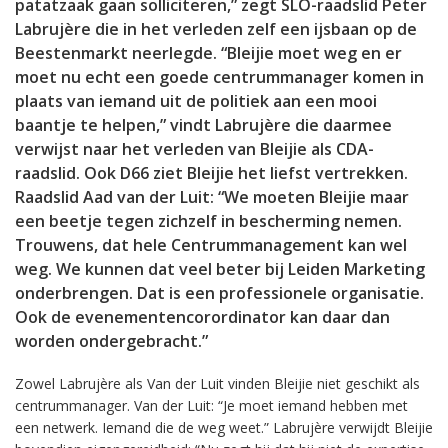
patatzaak gaan solliciteren,” zegt SLO-raadslid Peter
Labrujère die in het verleden zelf een ijsbaan op de
Beestenmarkt neerlegde. “Bleijie moet weg en er
moet nu echt een goede centrummanager komen in
plaats van iemand uit de politiek aan een mooi
baantje te helpen,” vindt Labrujère die daarmee
verwijst naar het verleden van Bleijie als CDA-
raadslid. Ook D66 ziet Bleijie het liefst vertrekken.
Raadslid Aad van der Luit: “We moeten Bleijie maar
een beetje tegen zichzelf in bescherming nemen.
Trouwens, dat hele Centrummanagement kan wel
weg. We kunnen dat veel beter bij Leiden Marketing
onderbrengen. Dat is een professionele organisatie.
Ook de evenementencorordinator kan daar dan
worden ondergebracht.”
Zowel Labrujère als Van der Luit vinden Bleijie niet geschikt als
centrummanager. Van der Luit: “Je moet iemand hebben met
een netwerk. Iemand die de weg weet.” Labrujère verwijdt Bleijie