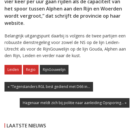
vier keer per uur gaan rijden als de capaciteit van
het spoor tussen Alphen aan den Rijn en Woerden
wordt vergroot,” dat schrijft de provincie op haar
website.
Belangrijk uitgangspunt daarbij is volgens de twee partijen een
robuuste dienstregeling voor zowel de NS op de lijn Leiden-
Utrecht als voor de RijnGouwelijn op de lijn Gouda, Alphen aan
den Rijn, Leiden en verder naar de kust.
Leiden
Regio
RijnGouwelijn
« "Tegenstanders RGL best gediend met D66 in...
Hagenaar meldt zich bij politie naar aanleiding Opsporing... »
LAATSTE NIEUWS