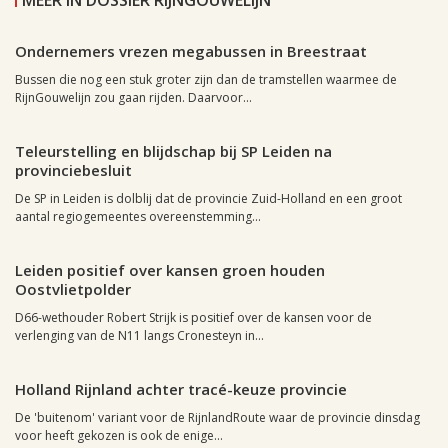
MEER IN DOSSIER RIJNGOUWELIJN
Leiden, 30 mei 2012, 01:01
0
Ondernemers vrezen megabussen in Breestraat
Bussen die nog een stuk groter zijn dan de tramstellen waarmee de
RijnGouwelijn zou gaan rijden. Daarvoor...
Leiden, 17 mei 2012, 21:16
0
Teleurstelling en blijdschap bij SP Leiden na
provinciebesluit
De SP in Leiden is dolblij dat de provincie Zuid-Holland en een groot
aantal regiogemeentes overeenstemming...
Leiden, 16 mei 2012, 01:14
0
Leiden positief over kansen groen houden
Oostvlietpolder
D66-wethouder Robert Strijk is positief over de kansen voor de
verlenging van de N11 langs Cronesteyn in...
Leiden, 16 mei 2012, 00:37
0
Holland Rijnland achter tracé-keuze provincie
De 'buitenom' variant voor de RijnlandRoute waar de provincie dinsdag
voor heeft gekozen is ook de enige...