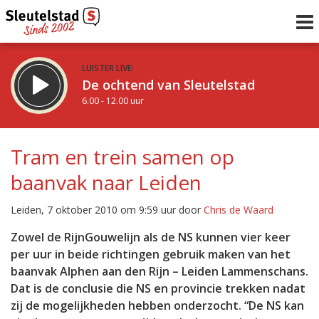
LUISTER LIVE:
De ochtend van Sleutelstad
6.00 - 12.00 uur
STRAKS:
De middag van Sleutelstad
Tram en trein samen op
12.00 - 19.00 uur
baanvak naar Leiden
uur 1 van 0
Vorig uur
Volgend uur
Leiden, 7 oktober 2010 om 9:59 uur door
Chris de Waard
Inklappen
Zowel de RijnGouwelijn als de NS kunnen vier keer
per uur in beide richtingen gebruik maken van het
baanvak Alphen aan den Rijn – Leiden Lammenschans.
Dat is de conclusie die NS en provincie trekken nadat
zij de mogelijkheden hebben onderzocht. “De NS kan